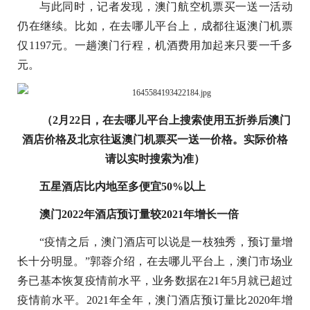
与此同时，记者发现，澳门航空机票买一送一活动
仍在继续。比如，在去哪儿
平
台上，成都往返澳门机票
仅1197元。一趟澳门行程，机酒费用加起来只要一千多
元。
（2月
22
日，在去哪儿
平
台上搜索使用五折券后澳门
酒店价格及北京往返澳门机票买一送一价格。实际价格
请以实时搜索为准）
五星酒店比内地至多便宜50%以上
澳门2022年酒店预订量较2021年增长一倍
“
疫情
之后，澳门酒店可以说是一枝独秀，预订量增
长十分明显。”郭蓉介绍，在去哪儿
平
台上，澳门市场业
务已基本恢复
疫情
前水
平
，业务数据在21年5月就已超过
疫情
前水
平
。2021年全年，澳门酒店预订量比2020年增