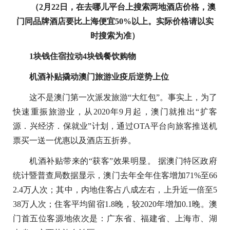
（
2月22日，在去哪儿
平
台上搜索两地酒店价格，澳
门同品牌酒店要比上海便宜50%以上。实际价格请以实
时搜索为准）
1块钱住宿拉动4块钱餐饮购物
机酒补贴撬动澳门旅游业疫后逆势上位
这不是澳门第一次派发旅游“大红包”。事实上，为了
快速重振旅游业，从2020年9月起，澳门就推出“扩客
源．兴经济．保就业”计划，通过OTA
平
台向旅客推送机
票买一送一优惠以及酒店五折券。
机酒补贴带来的“获客”效果明显。 据澳门特区政府
统计暨普查局数据显示，澳门去年全年住客增加71%至66
2.4万人次；其中，内地住客占八成左右，上升
近
一倍至5
38万人次；住客
平
均留宿1.8晚，较2020年增加0.1晚。澳
门首五位客源地依次是：广东省、福建省、上海市、湖