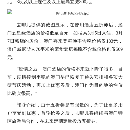
元、3晚及以上连住及以上最高立减800元。
去哪儿提供的截图显示，在使用酒店五折券后，澳
门五星级酒店的价格低至百元。如搜索3月5日入住、3月
7日离店的房价，澳门喜来登每晚不含税价格仅183元，
澳门
威尼斯
人70
平
米的豪华套房每晚不含税价格也仅509
元。
“
疫情
之后，澳门酒店的价格本来就下降了很多。目
前，
疫情
控制
平
稳的澳门早已恢复了通关安排和各项大
型节庆活动，再加上优惠券后，澳门作为目的地的
性
价
比确实很高。”
郭蓉介绍，由于五折券是有限量的，为了让更多用
户享受到优惠，首轮抢券之后，去哪儿将继续与澳门特
区旅游局合作，在未来定期定量投放五折券。