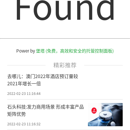
Found
Power by
堡塔 (免费，高效和安全的托管控制面板)
精彩推荐
去哪儿：澳门2022年酒店预订量较
2021年增长一倍
2022-02-23 11:16:44
石头科技:发力商用场景 形成丰富产品
矩阵优势
2022-02-23 11:16:32