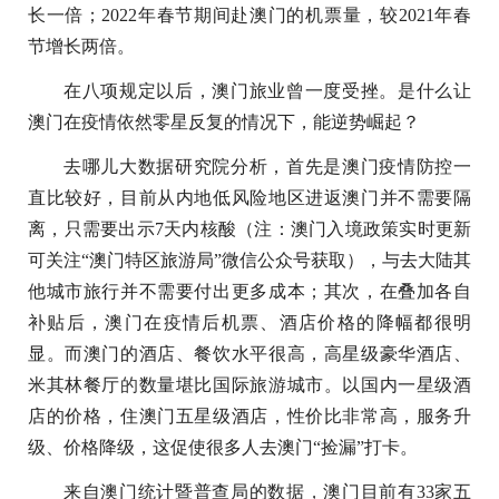
长一倍；2022年春节期间赴澳门的机票量，较2021年春
节增长两倍。
在八项规定以后，澳门旅业曾一度受挫。是什么让
澳门在
疫情
依然零星反复的情况下，能逆势崛起？
去哪儿大数据研究院分析，首先是澳门
疫情
防控一
直比较好，目前从内地低风险地区进返澳门并不需要隔
离，只需要出示7天内核酸（注：澳门入境政策实时更新
可关注“澳门特区旅游局”
微信
公众号获取），与去大陆其
他城市旅行并不需要付出更多成本；其次，在叠加各自
补贴后，澳门在
疫情
后机票、酒店价格的降幅都很明
显。而澳门的酒店、餐饮水
平
很高，高星级豪华酒店、
米其林餐厅
的
数量堪比国际旅游城市。以国内一星级酒
店的价格，住澳门五星级酒店，
性
价比非常高，服务升
级、价格降级，这促使很多人去澳门“捡漏”打卡。
来自澳门统计暨普查局的数据
，
澳门目前有33家五