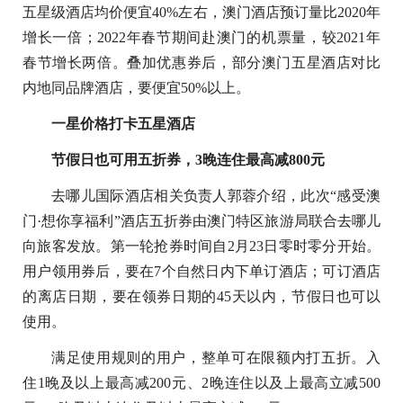
五星级酒店均价便宜40%左右，澳门酒店预订量比2020年
增长一倍；2022年春节期间赴澳门的机票量，较2021年
春节增长两倍。叠加优惠券后，部分澳门五星酒店对比
内地同品牌酒店，要便宜50%以上。
一星价格打卡五星酒店
节假日也可用五折券，3晚连住最高减800元
去哪儿国际酒店相关负责人郭蓉介绍，此次“感受澳
门·想你享福利”酒店五折券由澳门特区旅游局联合去哪儿
向旅客发放。第一轮抢券时间自2月23日零时零分开始。
用户领用券后，要在7个自然日内下单订酒店；可订酒店
的离店日期，要在领券日期的45天以内，节假日也可以
使用。
满足使用规则的用户，整单可在限额内打五折。入
住1晚及以上最高减200元、2晚连住以及上最高立减500