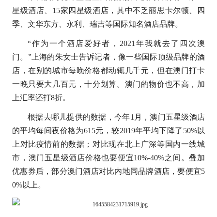
星级酒店、15家四星级酒店，其中不乏丽思卡尔顿、四
季、文华东方、永利、瑞吉等国际知名酒店品牌。
“作为一个酒店爱好者，2021年我就去了四次澳
门。”上海的朱女士告诉记者，像一些国际顶级品牌的酒
店，在别的城市每晚价格都动辄几千元，但在澳门打卡
一晚只要大几百元，十分划算。澳门的物价也不高，加
上汇率还打8折。
根据去哪儿提供的数据，今年1月，澳门五星级酒店
的
平
均每间夜价格为615元，较2019年
平
均下降了50%以
上对比
疫情
前的数据；对比现在北上广深等国内一线城
市，澳门五星级酒店价格也要便宜10%-40%之间。叠加
优惠券后，部分澳门酒店对比内地同品牌酒店，要便宜5
0%以上。