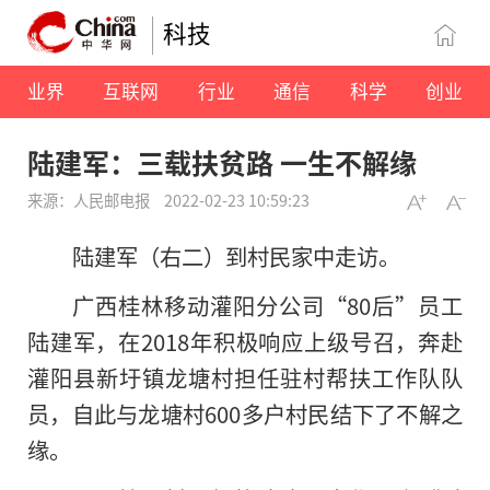
科技
业界
互联网
行业
通信
科学
创业
陆建军：三载扶贫路 一生不解缘
来源：人民邮电报
2022-02-23 10:59:23
陆建军（右二）到村民家中走访。
广西桂林移动灌阳分公司“80后”员工
陆建军，在2018年积极响应上级号召，奔赴
灌阳县新圩镇龙塘村担任驻村帮扶工作队队
员，自此与龙塘村600多户村民结下了不解之
缘。