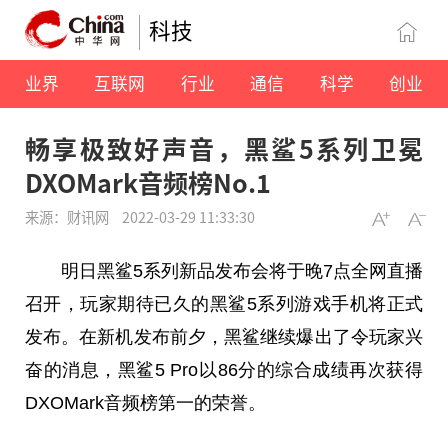
科技
业界
互联网
行业
通信
科学
创业
畅享极致好声音，黑鲨5系列卫冕
DXOMark音频榜No.1
来源：财讯网
2022-03-29 11:33:30
明日黑鲨5系列新品发布会将于晚7点全网直播
召开，
玩家
期待已久的黑鲨5系列游戏手机将正式
发布。在新机发布前夕，黑鲨继续爆出了令
玩家
兴
奋的消息，黑鲨5 Pro以86分的综合成绩再次获得
DXOMark音频榜第一的荣誉。