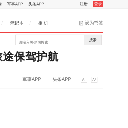
注册
登录
读
军事APP
头条APP
设为书签
/
笔记本
/
相 机
搜索
旅途保驾护航
军事APP
头条APP