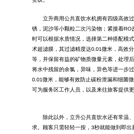
立升商用公共直饮水机拥有四级高效过
锈，泥沙等小颗粒二次污染物；紧接着RO
时可以根据水质情况，选择第二种搭配模
术超滤膜，其过滤精度达0.01
微
米，高效分
等，并保留有益的矿物质
微
量元素，处理后
将水中残留的余氯，异味，异色等进一步过
0.01
微
米，能够有效防止碳粉泄漏和细菌
微
可为服务区工作人员，以及来往旅客提供
除此以外，立升公共直饮水还有常温
求。顾客只需轻轻一按，3秒就能做到即出