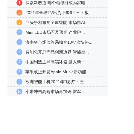
探索新赛道 哪个领域能成为家电...
1
2021年全球TV出货下降6.2% 面板...
2
巨头争相布局全屋智能 市场向AI...
3
Mini LED市场不及预期 产业陷...
4
海南省市场监管局抽查10批次快热...
5
智能化开辟产品创新边界 智能坐...
6
中国制造主导高端冰箱 进入新一...
7
苹果或正开发Apple Music新功能...
8
欧洲智能手机2021年“现状”：三...
9
小米冲击高端市场再加码 雷军：...
10