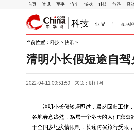
首页
资讯
军事
汽车
游戏
科技
旅游
经
科技
业 界
/
互联
当前位置：
科技
>
快讯
>
清明小长假短途自驾
2022-04-11 09:51:59
来源：财讯网
清明小长假转瞬即过，虽然回归工作，但
各地春意盎然，蜗居一个冬天的人们“蠢蠢
于全国多地
疫情
限制，长途跨省旅行受限