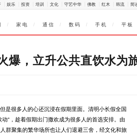
济
娱乐
投资
培训
文化
守艺中华
佛教
红木
韩流
简
网
/
家 电
/
通 信
/
数 码
/
手 机
/
平 板
火爆，立升公共直饮水为
是很多人的心还沉浸在假期里面。清明小长假全国
欲动”，趁着假期出门撒欢成为很多人的首选安排。由
，人群聚集的繁华场所也让人们退避三舍，经文化和旅