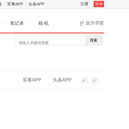
注册
登录
读
军事APP
头条APP
设为书签
/
笔记本
/
相 机
搜索
军事APP
头条APP