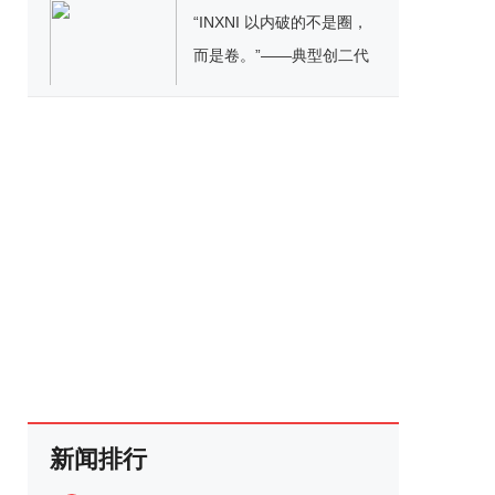
“INXNI 以内破的不是圈，
而是卷。”​——典型创二代
叶力荣的非典型创业路
新闻排行