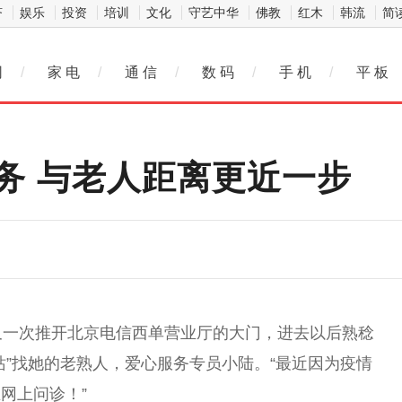
济
娱乐
投资
培训
文化
守艺中华
佛教
红木
韩流
简
网
/
家 电
/
通 信
/
数 码
/
手 机
/
平 板
务 与老人距离更近一步
又一次推开北京电信西单营业厅的大门，进去以后熟稔
站”找她的老熟人，爱心服务专员小陆。“最近因为疫情
网上问诊！”