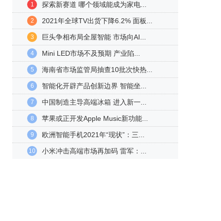
探索新赛道 哪个领域能成为家电...
1
2021年全球TV出货下降6.2% 面板...
2
巨头争相布局全屋智能 市场向AI...
3
Mini LED市场不及预期 产业陷...
4
海南省市场监管局抽查10批次快热...
5
智能化开辟产品创新边界 智能坐...
6
中国制造主导高端冰箱 进入新一...
7
苹果或正开发Apple Music新功能...
8
欧洲智能手机2021年“现状”：三...
9
小米冲击高端市场再加码 雷军：...
10