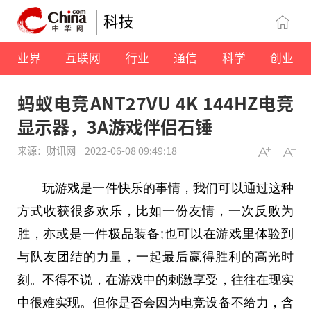
科技
业界
互联网
行业
通信
科学
创业
蚂蚁电竞ANT27VU 4K 144HZ电竞
显示器，3A游戏伴侣石锤
来源：财讯网
2022-06-08 09:49:18
玩游戏是一件快乐的事情，我们可以通过这种
方式收获很多欢乐，比如一份友情，一次反败为
胜，亦或是一件极品装备;也可以在游戏里体验到
与队友团结的力量，一起最后赢得胜利的高光时
刻。不得不说，在游戏中的刺激享受，往往在现实
中很难实现。但你是否会因为电竞设备不给力，含