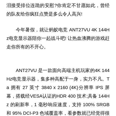
泪接受排位连跪的安慰?你肯定不甘愿如此，曾经
的队友给你疯狂点赞是多么令人高兴!
今年暑假，就让蚂蚁电竞 ANT27VU 4K 144H
z电竞显示器陪你一起战斗吧! 让热血沸腾的游戏赶
走你所有的不开心。
ANT27VU 是一款面向高端主机玩家的4K 144
Hz电竞显示器，集多种高配于一身，实力不凡。T
a 拥有 27 英寸 3840 x 2160 (4K)分辨率 IPS 屏
幕，搭载经VESA认证的HDR 400 技术;具备 144H
z 的刷新率，1 毫秒响应速度，支持 100% SRGB
和 95% DCI-P3 色域覆盖率，看参数就已经觉得很