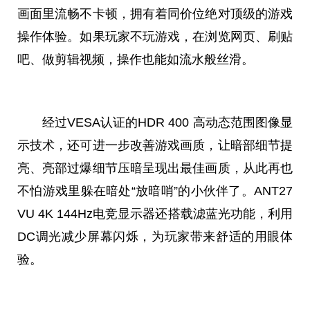
画面里流畅不卡顿，拥有着同价位绝对顶级的游戏
操作体验。如果玩家不玩游戏，在浏览网页、刷贴
吧、做剪辑视频，操作也能如流水般丝滑。
经过VESA认证的HDR 400 高动态范围图像显
示技术，还可进一步改善游戏画质，让暗部细节提
亮、亮部过爆细节压暗呈现出最佳画质，从此再也
不怕游戏里躲在暗处“放暗哨”的小伙伴了。ANT27
VU 4K 144Hz电竞显示器还搭载滤蓝光功能，利用
DC调光减少屏幕闪烁，为玩家带来舒适的用眼体
验。