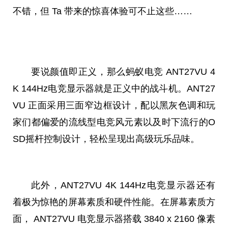
不错，但 Ta 带来的惊喜体验可不止这些……
要说颜值即正义，那么蚂蚁电竞 ANT27VU 4
K 144Hz电竞显示器就是正义中的战斗机。ANT27
VU 正面采用三面窄边框设计，配以黑灰色调和玩
家们都偏爱的流线型电竞风元素以及时下流行的O
SD摇杆控制设计，轻松呈现出高级玩乐品味。
此外，ANT27VU 4K 144Hz电竞显示器还有
着极为惊艳的屏幕素质和硬件性能。在屏幕素质方
面， ANT27VU 电竞显示器搭载 3840 x 2160 像素