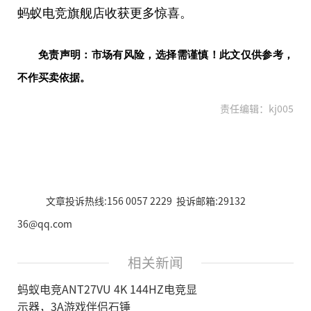
蚂蚁电竞旗舰店收获更多惊喜。
免责声明：市场有风险，选择需谨慎！此文仅供参考，
不作买卖依据。
责任编辑：kj005
文章投诉热线:156 0057 2229 投诉邮箱:29132
36@qq.com
相关新闻
蚂蚁电竞ANT27VU 4K 144HZ电竞显
示器，3A游戏伴侣石锤