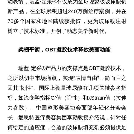
动表情，瑞蓝·定采®不仅成为全球现象级玻尿酸创
新产品，在全球累积超过240万例治疗案例，并在
70多个国家和地区陆续获批[5]，更为玻尿酸注射
树立了技术标准，开创了动态美学
新时代
。
柔韧
平
衡，OBT凝胶技术释放美丽动能
瑞蓝·定采®产品力的支撑点是OBT凝胶技术，
之所以切中市场痛点，实现“表情自由”，简而言之
因其“韧性”。国际上衡量玻尿酸有几项关键参考指
标，如流变学指标G’值（弹性）和xStrain值（拉伸
力参数）。
中国
整形美容协会面部年轻化分会会
长、爱思特医疗美容集团李勤教授介绍说，针对任
何给定
的
适应症，合适的玻尿酸填充剂必须提供足