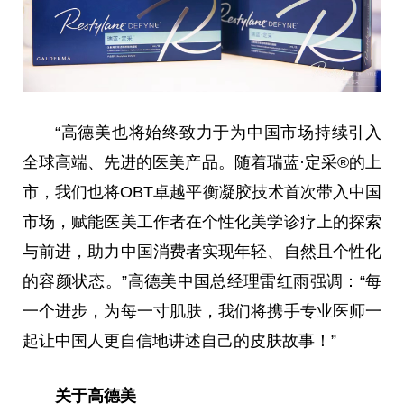
“高德美也将始终致力于为
中国
市场持续引入
全球高端、先进的医美产品。随着瑞蓝·定采®的上
市，我们也将OBT卓越
平
衡凝胶技术首次带入
中国
市场，赋能医美工作者在个性化美学诊疗上的探索
与前进，助力
中国
消费者实现年轻、自然且个性化
的容颜状态。”高德美
中国
总
经理雷红雨强调：“每
一个进步，为每一寸肌肤，我们将携手专业医师一
起让
中国
人更自信地讲述自己的皮肤故事！”
关于高德美