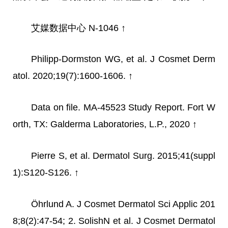
艾媒数据中心 N-1046 ↑
Philipp-Dormston WG, et al. J Cosmet Derm
atol. 2020;19(7):1600-1606. ↑
Data on file. MA-45523 Study Report. Fort W
orth, TX: Galderma Laboratories, L.P., 2020 ↑
Pierre S, et al. Dermatol Surg. 2015;41(suppl
1):S120-S126. ↑
Öhrlund A. J Cosmet Dermatol Sci Applic 201
8;8(2):47-54; 2. SolishN et al. J Cosmet Dermatol