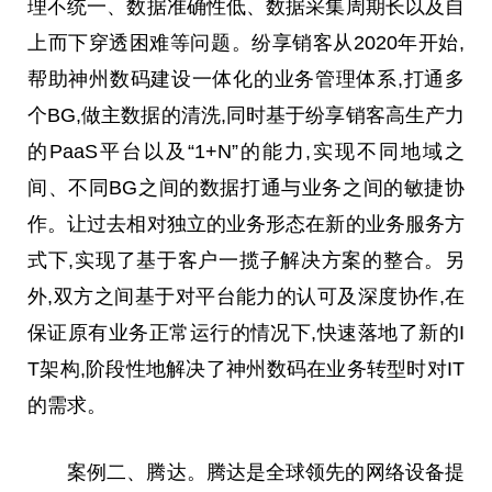
理不统一、数据准确性低、数据采集周期长以及自
上而下穿透困难等问题。纷享销客从2020年开始,
帮助
神州
数码建设一体化的业务管理体系,打通多
个BG,做主数据的清洗,同时基于纷享销客高生产力
的PaaS
平
台
以及“1+N”的能力,实现不同地域之
间、不同BG之间的数据打通与业务之间的敏捷协
作。让过去相对独立的业务形态在新的业务服务方
式下,实现了基于客户一揽子解决方案的整合。另
外,双方之间基于对
平
台
能力的认可及深度协作,在
保证原有业务正常运行的情况下,快速落地了新的I
T架构,阶段性地解决了
神州
数码在业务转型时对IT
的需求。
案例二、腾达。腾达是全球领先的网络设备提