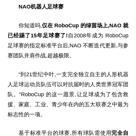
NAO机器人足球赛
你知道吗,
仅在 RoboCup 的绿茵场上,NAO 就
已经踢了15年足球赛了!
自2008年成为 RoboCup
足球赛的指定标准
平
台
后,NAO 不断迭代更新,与参
赛团队并肩作战,超越极限。
“到21世纪中叶,一支完全独立自主的人形机器
人足球运动员队伍可以对抗届时的人类世界冠军团
队。”RoboCup 的这一愿景,让足球成为了包含救
援、家庭、工业、青少年在内的五大联赛之中最为
标志性的一项。
基于标准
平
台
的球赛,所有球队需使用
完全自