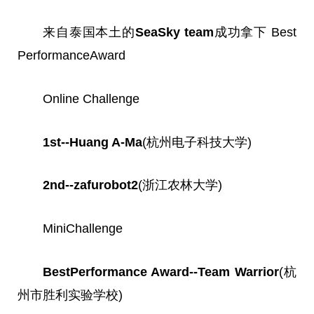
来自泰国本土的
SeaSky team
成功拿下 Best
PerformanceAward
Online Challenge
1st--Huang A‐Ma
(杭州电子科技大学)
2nd--zafurobot2
(浙江农林大学)
MiniChallenge
BestPerformance Award--Team Warrior
(杭
州市胜利实验学校)