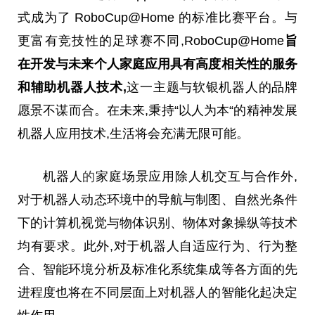
式成为了 RoboCup@Home 的标准比赛
平
台
。与
更富有竞技性的足球赛不同,RoboCup@Home
旨
在开发与未来个人家庭应用具有高度相关性的服务
和辅助机器人技术,
这一主题与软银机器人的品牌
愿景不谋而合。在未来,秉持“以人为本“的精神发展
机器人应用技术,生活将会充满无限可能。
机器人
的
家庭场景应用除人机交互与合作外,
对于机器人动态环境中的导航与制图、自然光条件
下的计算机视觉与物体识别、物体对象操纵等技术
均有要求。此外,对于机器人自适应行为、行为整
合、智能环境分析及标准化系统集成等各方面的先
进程度也将在不同层面上对机器人的智能化起决定