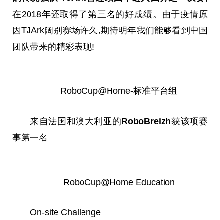
在2018年还取得了第三名的好成绩。由于疫情原
因TJArk阔别赛场许久,期待明年我们能够看到
中国
团队带来的精彩表现!
RoboCup@Home-标准
平
台
组
来自法国和澳大利亚的
RoboBreizh
获该项赛
事第一名
RoboCup@Home Education
On-site Challenge