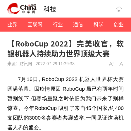
科技
业界
互联网
行业
通信
科学
创业
【RoboCup 2022】完美收官，软
银机器人持续助力世界顶级大赛
来源：财讯网
2022-07-29 11:29:38
7月16日, RoboCup 2022 机器人世界杯
大赛
圆满落幕。因疫情原因 RoboCup 虽已有两年时间
暂别线下,但赛场重聚之时依旧为我们带来了别样
惊喜。今年RoboCup 吸引了来自45个国家,约400
支团队的3000名参赛者共襄盛举,一同见证这场机
器人界的盛会。