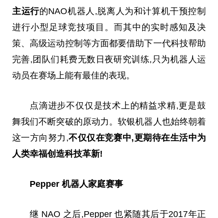
主运行
的NAO机器人,脱离人为和计算机干预控制
进行小型足球竞技项目。而其中的实时感知及决
策、高级运动控制等方面都要借助下一代科技帮助
完善,团队们耗费无数日夜研究训练,只为机器人运
动员在赛场上能有最佳的表现。
点滴进步不仅仅是技术上的精益求精,更是鼓
舞我们不断突破的原动力。软银机器人也始终朝着
这一方向努力,
不仅仅在竞赛中,更期待在生活中为
人类幸福创造科技革新!
Pepper 机器人家庭赛事
继 NAO 之后,Pepper 也紧随其后于2017年正