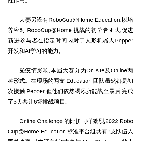
性作用。
大赛
另设有RoboCup@Home Education,以培
养应对 RoboCup@Home 挑战的初学者团队,促进
新进参与者在指定时间内对于人形机器人Pepper
开发和AI学
习
的能力。
受疫情影响,本届
大赛
分为On-site及Online两
种形式。在现场的两支 Education 团队虽然都是初
次接触 Pepper,但他们依然竭尽所能战至最后,完成
了3天共计6场挑战项目。
Online Challenge 的比拼同样激烈,2022 Robo
Cup@Home Education 标准
平
台
组共有9支队伍入