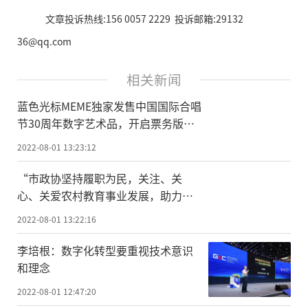
文章投诉热线:156 0057 2229 投诉邮箱:29132
36@qq.com
相关新闻
蓝色光标MEME独家发售中国国际合唱
节30周年数字艺术品，开启票务版块
应用
2022-08-01 13:23:12
“市政协坚持履职为民，关注、关
心、关爱农村教育事业发展，助力双
减有作为，通过民俗文化进校园活动
2022-08-01 13:22:16
让孩子们了解非遗技艺，传承民俗文
化，极大地激发了他们热爱家乡和祖
李培根：数字化转型要重视技术意识
国的热情。”灵谷峰小学校长冯贤君
和理念
如是说道。这是抚州市政协港澳台侨
2022-08-01 12:47:20
外事和民族宗教委自3月份建站以来在