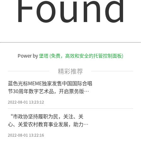
Found
Power by
堡塔 (免费，高效和安全的托管控制面板)
精彩推荐
蓝色光标MEME独家发售中国国际合唱
节30周年数字艺术品，开启票务版块
应用
2022-08-01 13:23:12
“市政协坚持履职为民，关注、关
心、关爱农村教育事业发展，助力双
减有作为，通过民俗文化进校园活动
2022-08-01 13:22:16
让孩子们了解非遗技艺，传承民俗文