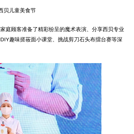
西贝儿童美食节
的家庭顾客准备了精彩纷呈的魔术表演、分享西贝专业
DIY趣味搓莜面小课堂、挑战剪刀石头布擂台赛等深