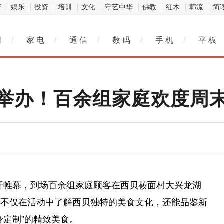
济
娱乐
投资
培训
文化
守艺中华
佛教
红木
韩流
简
网
/
家 电
/
通 信
/
数 码
/
手 机
/
平 板
举办！百余组家庭欢度周
拉开帷幕，到场百余组家庭顾客在西贝莜面村大兴龙湖
们不仅在活动中了解西贝独特的美食文化，还能品鉴新
身定制”的精致美食。