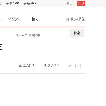
注册
登录
读
军事APP
头条APP
设为书签
/
笔记本
/
相 机
搜索
末
军事APP
头条APP