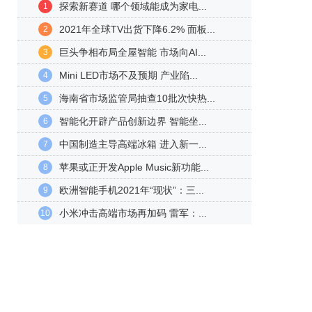
探索新赛道 哪个领域能成为家电...
1
2021年全球TV出货下降6.2% 面板...
2
巨头争相布局全屋智能 市场向AI...
3
Mini LED市场不及预期 产业陷...
4
海南省市场监管局抽查10批次快热...
5
智能化开辟产品创新边界 智能坐...
6
中国制造主导高端冰箱 进入新一...
7
苹果或正开发Apple Music新功能...
8
欧洲智能手机2021年“现状”：三...
9
小米冲击高端市场再加码 雷军：...
10