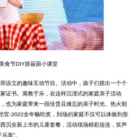
美食节DIY搓莜面小课堂
友而设立的趣味互动节目。活动中，孩子们搓出一个个
食家证书。寓教于乐，在这样沉浸式的家庭亲子活动
感，也为家庭带来一段珍贵且难忘的亲子时光。热火朝
官-2022全年畅吃奖，到场
的
家庭不仅可以体验到形
到西贝全新上市的儿童套餐，活动现场精彩连连，笑声
乐章”。