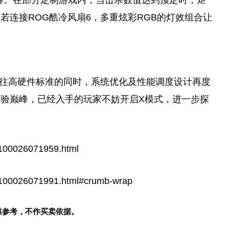
容。在部分定制游戏内，当击杀数值达到预定时，矩
若连接ROG酷冷风扇6，多重炫彩RGB的灯效组合让
既往高硬件标准的同时，系统优化及性能调度设计再度
体验巅峰，已经入手的
玩家
不妨开启X模式，进一步探
100026071959.html
100026071991.html#crumb-wrap
供参考，不作买卖依据。