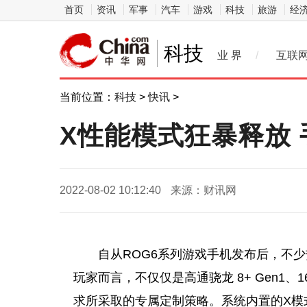
首页
资讯
军事
汽车
游戏
科技
旅游
经
科技
业 界
/
互联
当前位置：
科技
>
快讯
>
X性能模式狂暴释放 
2022-08-02 10:12:40
来源：财讯网
自从ROG6系列游戏手机发布后，不
玩家
而言，不仅仅是高通骁龙 8+ Gen1、
求所采取的专属定制策略。系统内置的X模