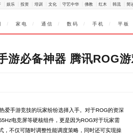
济
娱乐
投资
培训
文化
守艺中华
佛教
红木
韩流
简
网
/
家 电
/
通 信
/
数 码
/
手 机
/
平 板
手游必备神器 腾讯ROG游
少热爱手游竞技的
玩家
纷纷选择入手。对于ROG的资深
165Hz电竞屏等硬核组件，更是因为ROG对于
玩家
需
式，不仅可随时调整性能调度策略，同时还可实现操