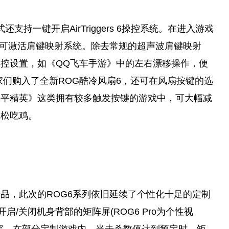
支持一键开启AirTriggers 6操控系统。在进入游戏
s图标即可激活肩键映射系统。除去常规的超声波肩键映射
控设置，如《QQ飞车手游》中的左右漂移操作，便
家
们购入了全新ROG酷冷风扇6，还可在风扇按键
的
选
和
平
精英》这类拥有较多触发按键的游戏中，可大幅减
轻松吃鸡。
产品，此次的ROG6系列依旧延续了个性化十足的定制
开启/关闭机身背部的矩阵屏(ROG6 Pro为个性视