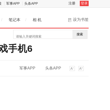
注册
登录
读
军事APP
头条APP
设为书签
/
笔记本
/
相 机
搜索
戏手机6
军事APP
头条APP