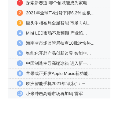
探索新赛道 哪个领域能成为家电...
1
2021年全球TV出货下降6.2% 面板...
2
巨头争相布局全屋智能 市场向AI...
3
Mini LED市场不及预期 产业陷...
4
海南省市场监管局抽查10批次快热...
5
智能化开辟产品创新边界 智能坐...
6
中国制造主导高端冰箱 进入新一...
7
苹果或正开发Apple Music新功能...
8
欧洲智能手机2021年“现状”：三...
9
小米冲击高端市场再加码 雷军：...
10