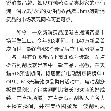
锐消费品牌，如以鲜炖燕窝品类起家的小仙
炖、倡导无尺码的女
性
内衣品牌Ubras等新消
费品的市场表现同样可圈可点。
如今，一众新消费品逐渐占据消费品市
场半壁江山。今年618期间，有140万新品首
次面世，最终有459个新品牌拿下细分类目第
一名，并有许多新品上市即成为爆款，左点
砭石刮刮板就是其中一款产品。据悉，在天
猫618预售期间，稳居面部电动刮痧板榜单T
OP1；618天猫健康品类日活动中，电动刮痧
板更是创造了销售额同比增长7830%的好成
绩。在直播场域，左点砭石刮刮板入驻各大
主播直播间，并在美妆圈掀起一波刮刮风