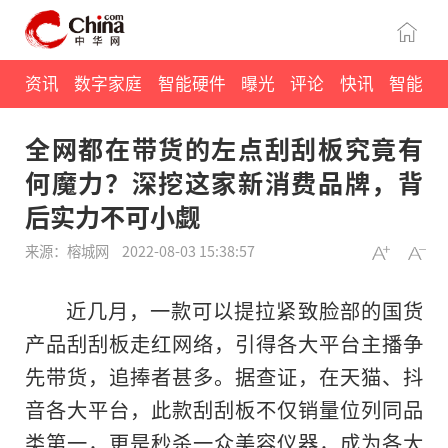
资讯
数字家庭
智能硬件
曝光
评论
快讯
智能
全网都在带货的左点刮刮板究竟有
何魔力？深挖这家新消费品牌，背
后实力不可小觑
来源：榕城网
2022-08-03 15:38:57
近
几月，一款可以提拉紧致脸部的国货
产品刮刮板走红网络，引得各大
平
台主播争
先带货，追捧者甚多。据查证，在天猫、抖
音各大
平
台，此款刮刮板不仅销量位列同品
类第一，更是秒杀一众美容仪器，成为各大