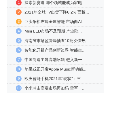
探索新赛道 哪个领域能成为家电...
1
2021年全球TV出货下降6.2% 面板...
2
巨头争相布局全屋智能 市场向AI...
3
Mini LED市场不及预期 产业陷...
4
海南省市场监管局抽查10批次快热...
5
智能化开辟产品创新边界 智能坐...
6
中国制造主导高端冰箱 进入新一...
7
苹果或正开发Apple Music新功能...
8
欧洲智能手机2021年“现状”：三...
9
小米冲击高端市场再加码 雷军：...
10