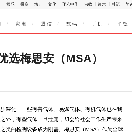
济
娱乐
投资
培训
文化
守艺中华
佛教
红木
韩流
简
网
/
家 电
/
通 信
/
数 码
/
手 机
/
平 板
优选梅思安（MSA）
逐步深化，一些有害气体、易燃气体、有机气体也在我
用之外，有些气体一旦泄露，却会给社会工作生产带来
之类的检测设备成为刚需。梅思安（MSA）作为全球