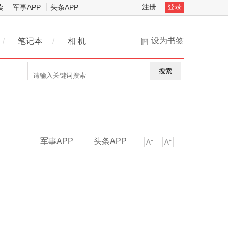
注册
登录
读
军事APP
头条APP
设为书签
/
笔记本
/
相 机
搜索
军事APP
头条APP