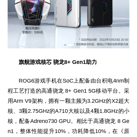
旗舰游戏核芯 骁龙8+ Gen1助力
ROG6游戏手机在SoC上配备由
台
积电4nm制
程工艺打造的高通骁龙 8+ Gen1 5G移动
平
台
。采
用Arm V9架构，拥有一颗主频为3.2GHz的X2超大
核、3颗2.75GHz的A710大核以及4颗1.8GHz的小
核，配备Adreno730 GPU。相比于高通骁龙 8 Ge
n1，整体性能提升10%，功耗降低10%，在《原