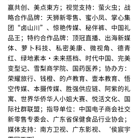
赢共创、美点東方；视觉支持：萤火虫；战
略合作品牌：天狮新零售、蜜小凤、掌心集
团“卤山川”、惊艳传媒、秘伴裤、
中国
礼
品王；特约合作品牌：顶冠直播、出海新媒
体、萝卜科技、私密美康、
微
视角、德青
红、绿地素本·未来搭档、时代
中国
、完美
变型记、雪梨商学院、国药医养；协办方：
荣耀旅行、钱橙、的卢教育、壹本教育、悟
空传媒、本摄传媒、胜强供应链、阿紫的礼
寓、世界华侨华人小姐
大赛
、悦活文化、国
际社群联盟；指导单位：
中国
电子商会社交
新零售专委会、广东省保健食品行业
协会
；
媒体支持：南方卫视、广东影视、‘侯宸宇