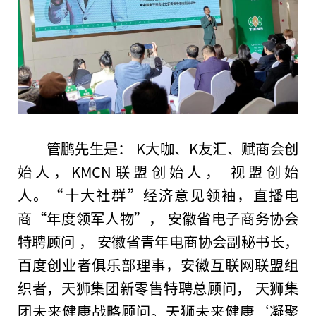
管鹏先生是： K大咖、K友汇、赋商会创
始人，KMCN联盟创始人， 视盟创始
人。“十大社群”经济意见
领袖
，直播电
商“年度领军人物”， 安徽省电子商务
协会
特聘顾问 ， 安徽省青年电商
协会
副秘书长，
百度创业者俱乐部理事，安徽互联网联盟组
织者，天狮集团新零售特聘
总
顾问， 天狮集
团未来健康战略顾问。天狮未来健康‘凝聚