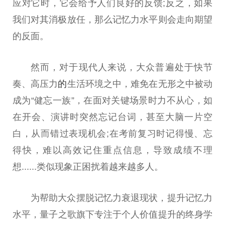
应对它时，它会给予人们良好的反馈;反之，如果
我们对其消极放任，那么记忆力水
平
则会走向期望
的反面。
然而，对于现代人来说，大众普遍处于快节
奏、高压力
的
生活环境之中，难免在无形之中被动
成为“健忘一族”，在面对关键场景时力不从心，如
在开会、演讲时突然忘记
台
词，甚至大脑一片空
白，从而错过表现机会;在考前复
习
时记得慢、忘
得快，难以高效记住重点信息，导致成绩不理
想......类似现象正困扰着越来越多人。
为帮助大众摆脱记忆力衰退现状，提升记忆力
水
平
，
量子
之歌旗下专注于个人价值提升的终身学