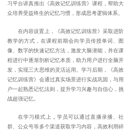
习
平
台
讲真
推出《高效记忆训练营》课程，帮助大
众培养受益终生的记忆
习
惯，形成思考逻辑体系。
在内容设置上，《高效记忆训练营》采取进阶
教学的方式，在课程前期会向学员传授单词、图
像、数字的快速记忆方法，激发大脑潜能，并在课
程进行中逐渐剖析记忆本质，助力用户进行全脑开
发，实现三大思维的灵活运用。学
习
后期，《高效
记忆训练营》会通过真实场景进行实战巩固，与用
户一起熟悉记忆法则，提升学
习
兴趣与自信心，挑
战超强记忆。
在学
习
模式上
，
学员可以通过直播录播、社
群、公众号等多个渠道获取学
习
内容，高效利用碎