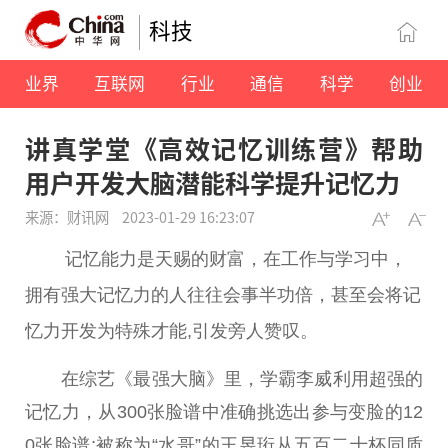
科技
业界
互联网
行业
通信
科学
创业
讲真学堂《高效记忆训练营》帮助
用户开发大脑潜能科学提升记忆力
来源：财讯网
2023-01-29 16:23:07
记忆能力是天赐的财富，在工作与学
习
中，
拥有强大记忆力的人往往会事半功倍，甚至会将记
忆力开发为特殊才能,引发旁人赞叹。
在综艺《最强大脑》里，学霸李威利用超强的
记忆力，从300张脸谱中准确挑选出参与变脸的12
0张脸谱;被称为“水哥”的王昱珩从五百
二十
杯同质