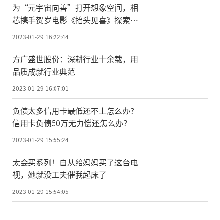
为“元宇宙向善”打开想象空间，相
芯携手贺岁电影《抬头见喜》探索虚
拟人应用新边界
2023-01-29 16:22:44
方广盛世股份：深耕行业十余载，用
品质成就行业典范
2023-01-29 16:07:01
负债太多信用卡最低还不上怎么办？
信用卡负债50万无力偿还怎么办？
2023-01-29 15:55:24
太会买系列！自从给妈妈买了这台电
视，她就没工夫催我起床了
2023-01-29 15:54:05