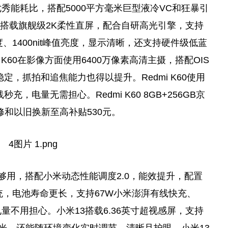
优秀能耗比，搭配5000
平
方毫米巨型液冷VC和狂暴引
0搭载旗舰级2K柔
性
直屏，配合自研高光引擎，支持
素密度、1400nit峰值亮度，显示清晰，还支持硬件级低蓝
i K60在影像方面使用6400万像素高清主摄，搭配OIS
定，抓拍和追焦能力也得以提升。Redmi K60使用
秒充，电量无需担心。Redmi K60 8GB+256GB京
不修和以旧换新至高补贴530元。
足够用，搭配小米动态
性
能调度2.0，能效提升，配置
系统，电池寿命更长，支持67W小米澎湃有线快充、
量不用担心。小米13搭载6.36英寸超视感屏，支持
C调光，还能随环境变化实时调节，清晰且护眼。小米13