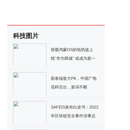
科技图片
搭载鸿蒙OS的电热毯上
线“华为商城” 或成为新一
代“取暖黑科技”
新春福签大PK，中国广电
花样百出，新词不断
SAFEIS发布白皮书：2022
年区块链安全事件涉事总
金额超过753亿美元