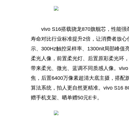
vivo S16搭载骁龙870旗舰芯，
性
能强
寿命对比行业标准提升2倍，让消费者放心使用。v
示、300Hz触控采样率、1300nit局部峰
柔光人像，前置柔光灯、后置原彩柔光环
带来柔光、
微
光、蓝调不同质感人像。vivo
焦，后置6400万像素超清大底主摄，搭配
算法系统，拍人更自然更精准。vivo S16 
赠手机支架、晒单赠50元E卡。