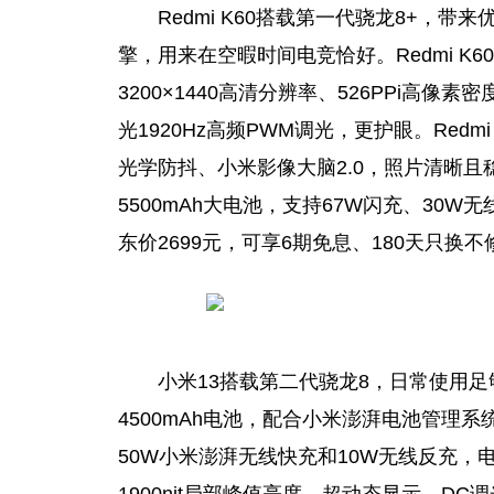
Redmi K60搭载第一代骁龙8+，带来
擎，用来在空暇时间电竞恰好。Redmi K6
3200×1440高清分辨率、526PPi高像
光1920Hz高频PWM调光，更护眼。Redm
光学防抖、小米影像大脑2.0，照片清晰且稳
5500mAh大电池，支持67W闪充、30W无线
东价2699元，可享6期免息、180天只换
小米13搭载第二代骁龙8，日常使用
4500mAh电池，配合小米澎湃电池管理
50W小米澎湃无线快充和10W无线反充，电
1900nit局部峰值亮度、超动态显示、D