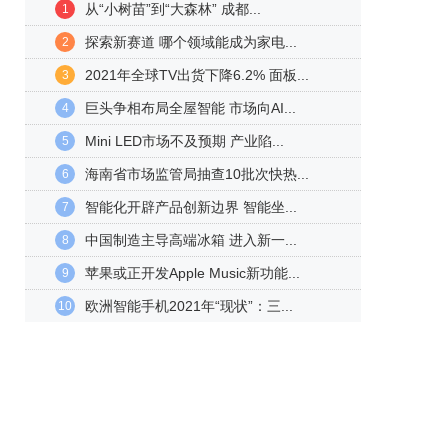
从“小树苗”到“大森林” 成都...
1
探索新赛道 哪个领域能成为家电...
2
2021年全球TV出货下降6.2% 面板...
3
巨头争相布局全屋智能 市场向AI...
4
Mini LED市场不及预期 产业陷...
5
海南省市场监管局抽查10批次快热...
6
智能化开辟产品创新边界 智能坐...
7
中国制造主导高端冰箱 进入新一...
8
苹果或正开发Apple Music新功能...
9
欧洲智能手机2021年“现状”：三...
10