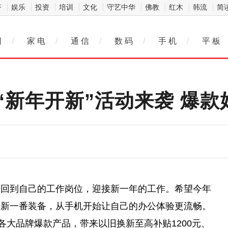
济
娱乐
投资
培训
文化
守艺中华
佛教
红木
韩流
简
网
/
家 电
/
通 信
/
数 码
/
手 机
/
平 板
新年开新”活动来袭 爆款
经回到自己的工作岗位，迎接新一年的工作。希望今年
换新一番装备，从手机开始让自己的办公体验更流畅。
各大品牌爆款产品，带来以旧换新至高补贴1200元、