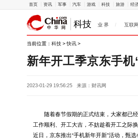
首页
资讯
军事
汽车
游戏
科技
旅游
经
科技
业 界
/
互联
当前位置：
科技
>
快讯
>
新年开工季京东手机“
2023-01-29 19:56:25
来源：财讯网
随着春节假期的正式结束，大家都已
工作顺利、开工大吉，不妨趁着开工之际
近
日，京东推出“手机新年开新”活动，甄选