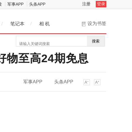
注册
登录
读
军事APP
头条APP
设为书签
/
笔记本
/
相 机
搜索
好物至高24期免息
军事APP
头条APP