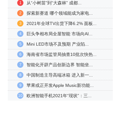
从“小树苗”到“大森林” 成都...
1
探索新赛道 哪个领域能成为家电...
2
2021年全球TV出货下降6.2% 面板...
3
巨头争相布局全屋智能 市场向AI...
4
Mini LED市场不及预期 产业陷...
5
海南省市场监管局抽查10批次快热...
6
智能化开辟产品创新边界 智能坐...
7
中国制造主导高端冰箱 进入新一...
8
苹果或正开发Apple Music新功能...
9
欧洲智能手机2021年“现状”：三...
10