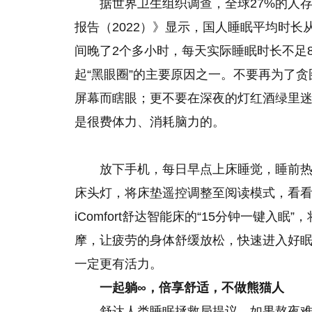
据世界卫生组织调查，全球27%的人
报告（2022）》显示，国人睡眠平均时长从20
间晚了2个多小时，每天实际睡眠时长不足
起“黑眼圈”的主要原因之一。不要再为了贪
屏幕而瞎眼；更不要在深夜的灯红酒绿里
是很费体力、消耗脑力的。
放下手机，每日早点上床睡觉，睡前
床头灯，将床垫遥控调整至阅读模式，看看
iComfort舒达智能床的“15分钟一键
摩，让疲劳的身体舒缓放松，快速进入好
一定更有活力。
一起躺
∞，倍享舒适
，不做熊猫人
舒达人类睡眠拯救局提议，如果熬夜