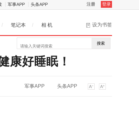
注册
登录
读
军事APP
头条APP
设为书签
/
笔记本
/
相 机
搜索
健康好睡眠！
军事APP
头条APP