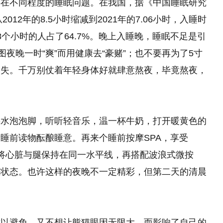
存在不同程度的睡眠问题。在我国，据《中国睡眠研究
12年的8.5小时缩减到2021年的7.06小时，入睡时
8个小时
的
人占了64.7%。晚上入睡晚，睡眠不足是引
图夜晚一时“爽”而用健康去“豪赌”；也不要再为了5寸
迷失。千万别仗着年轻身体好就肆意熬夜，毕竟熬夜，
热水泡泡脚，听听轻音乐，温一杯牛奶，打开暖黄色的
睡前读物酝酿睡意。再来个睡前按摩SPA，享受
入眠”，将心脏与腿保持在同一水平线，再搭配波浪式微按
眠状态。也许这样的夜晚不一定精彩，但第二天的清晨
难以避免，又不想让熊猫眼因无限大，而影响了自己的