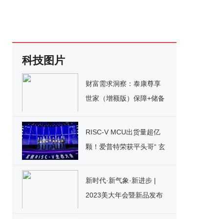
科技图片
财富需求洞察：泰康尊享
世家（增额版）保障+储备
组合发力！
RISC-V MCU出货量超亿
颗！爱普特荣获平头哥“ 玄
铁优选伙伴”荣誉
新时代·新气象·新进步 |
2023美大年会暨新品发布
会圆满召开！