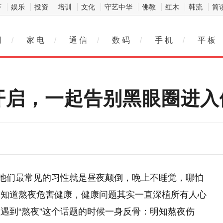
济
娱乐
投资
培训
文化
守艺中华
佛教
红木
韩流
简
网
/
家 电
/
通 信
/
数 码
/
手 机
/
平 板
开启，一起告别黑眼圈进入
？他们最常见的习性就是昼夜颠倒，晚上不睡觉，哪怕
不知道熬夜危害健康，健康问题其实一直深植所有人心
遇到“熬夜”这个话题的时候一身反骨：明知熬夜伤