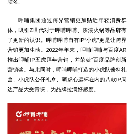
联名。
呷哺集团通过跨界营销更加贴近年轻消费群
体
，
吸引Z世代对于呷哺呷哺、湊湊火锅等品牌有
了更新
的
认识。呷哺呷哺自有IP“小虎”更是让跨界
营销更加生动。2022年年末，呷哺呷哺与百度AR
推出呷哺IP五虎拜年营销，并荣获“百度品牌创新
营销奖。与此同时，呷哺呷哺打造的小虎队酱料礼
盒、小虎队公仔礼盒、萌虎心运杯在内的八款IP周
边产品大受青睐，为品牌拉满好感度。