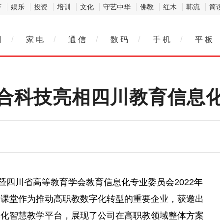
济
娱乐
投资
培训
文化
守艺中华
佛教
红木
韩流
简
网
/
家 电
/
通 信
/
数 码
/
手 机
/
平 板
合科技亮相四川教育信息
会暨四川省高等教育学会教育信息化专业
委员
会2022年
爱课堂作为推动高职教数字化转型的
重要
企业，获邀出
体化智慧教学
平
台
，展现了公司在高职教领域整体方案