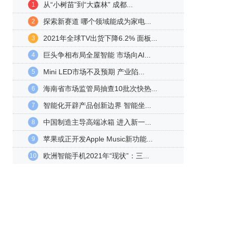
从“小树苗”到“大森林” 成都...
1
探索新赛道 哪个领域能成为家电...
2
2021年全球TV出货下降6.2% 面板...
3
巨头争相布局全屋智能 市场向AI...
4
Mini LED市场不及预期 产业陷...
5
海南省市场监管局抽查10批次快热...
6
智能化开辟产品创新边界 智能坐...
7
中国制造主导高端冰箱 进入新一...
8
苹果或正开发Apple Music新功能...
9
欧洲智能手机2021年“现状”：三...
10