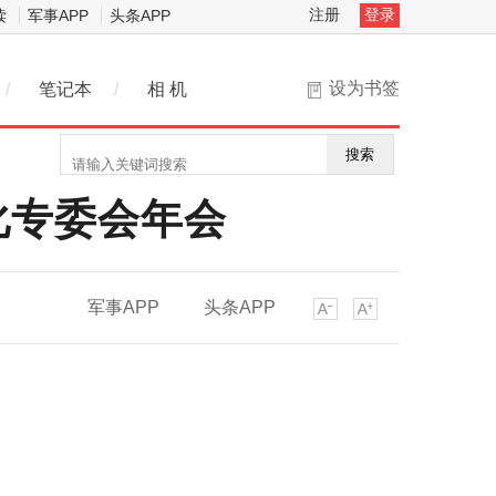
注册
登录
读
军事APP
头条APP
设为书签
/
笔记本
/
相 机
搜索
化专委会年会
军事APP
头条APP