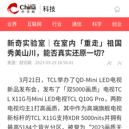
科技
业界
互联网
行业
通信
科学
创业
新奇实验室｜在室内「重走」祖国
秀美山川，能否真实还原一切？
来源：财讯网
2023-03-23 18:56:41
3月21日，TCL举办了QD-Mini LED电视
新品发布会，发布了「双5000画质」电视TC
L X11G与Mini LED电视TCL Q10G Pro，两款
电视均主1打高画质，其中作为高端旗舰电视
新标杆的TCL X11G支持XDR 5000nits并拥有
最高5184个背光分区，被誉为“2023画质天