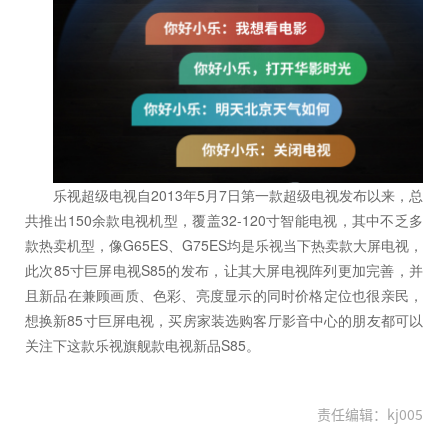
乐视超级电视自2013年5月7日第一款超级电视发布以来，总
共推出150余款电视机型，覆盖32-120寸智能电视，其中不乏多
款热卖机型，像G65ES、G75ES均是乐视当下热卖款大屏电视，
此次85寸巨屏电视S85的发布，让其大屏电视阵列更加完善，并
且新品在兼顾画质、色彩、亮度显示的同时价格定位也很亲民，
想换新85寸巨屏电视，买房家装选购客厅影音中心的朋友都可以
关注下这款乐视旗舰款电视新品S85。
责任编辑：kj005