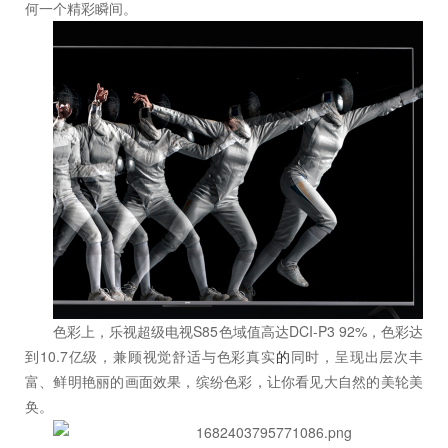
何一个精彩瞬间。
色彩上，乐视超级电视S85色域值高达DCI-P3 92%，色彩达
到10.7亿级，兼顾视觉舒适与色彩真实
的
同时，呈现出层次丰
富、鲜明艳丽的画面效果，缤纷色彩，让你看见大自然的美轮美
奂。