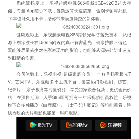
系统流畅度上，乐视超级电视S85搭载3GB+32GB超大存
储，海量 App随心下载，复杂运算快速搞定，告别卡顿与死机，
10年也能久用不卡，给你带来满血操控的新体验。
健康观影上，乐视超级电视S85搭载光学防蓝光技术，从根
源上剔除波长在450nm附近的真正有害蓝光，健康护眼不偏色，
既能够尽量减少对色彩表现力的影响，也能够从源头处防止蓝光
对眼睛的伤害。
会员体验上，乐视电视“超级家庭会员”一个账号畅看极光T
V、芒果TV 、乐视频多个主流平台，覆盖热门影视剧、综艺、
纪录片、 亲子教育等海量资源，享受独家聚合优势，更优会员价
格。在预售期间，入手S85即可拥有一年乐视频会员权益，乐视
旗下众多独播剧《白鹿原》、《太子妃升职记》等均能观看，院
线热映的大片电影也能第一时间观影。