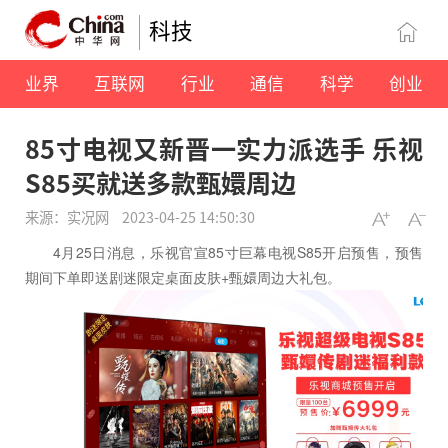
科技
业界
互联网
行业
通信
科学
创业
85寸电视又新晋一实力派选手 乐视
S85买就送多款甄嬛周边
来源：实况网
2023-04-25 14:50:30
4月25日消息，乐视官宣85寸巨幕电视S85开启预售，预售
期间下单即送剧迷限定桌面皮肤+甄嬛周边大礼包。