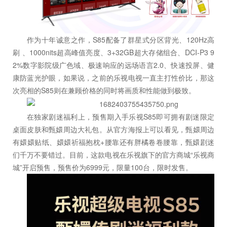
作为十年诚意之作，S85配备了群星式分区背光、120Hz高
刷 、1000nits超高峰值亮度、3+32GB超大存储组合、DCI-P3 9
2%数字影院级广色域、极速响应的远场语言2.0、快速投屏、健
康防蓝光护眼，如果说，之前的乐视电视一直主打性价比，那这
次亮相的S85则在兼顾价格的同时将画质和性能做到极致。
在独家剧迷福利上，预售期入手乐视S85即可拥有剧迷限定
桌面皮肤和甄嬛周边大礼包。从官方海报上可以看见，甄嬛周边
有嬛嬛贴纸、嬛嬛祈福抱枕+腰靠还有胖橘卷卷腰靠，甄嬛剧迷
们千万不要错过。目前，这款电视在乐视旗下的官方商城“乐视商
城”开启预售，预售价为6999元，限量100台，限时发售。