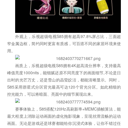
外观上，乐视超级电视S85拥有超高97.8%屏占比，三面超
窄金属边框，简约同时更富有质感，可百搭不同的家居环境来使
用。
画质上，乐视超级电视S85拥有4K超高清分辨率，支持最高
峰值亮度1000nits，能细腻还原不同亮度下的画面细节,不论是日
出时的光芒万丈，还是雪山的晶莹皎洁，都能清晰显示。同时，
S85采用群星式分区背光最高可达120个背光分区。如此精细的
控光能力，可以将暗面、亮面中的细节展现出来。
赛事体验上，S85搭配120Hz高刷新率+MEMC插帧算法，能
最大程度上消除运动画面的虚化拖影现象，呈现丝滑流畅的运动
画面。无论是游戏还是球赛都能给你沉浸式体验，让你不错过任