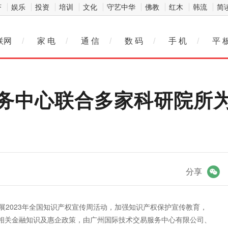
济
娱乐
投资
培训
文化
守艺中华
佛教
红木
韩流
简
联网
/
家 电
/
通 信
/
数 码
/
手 机
/
平 
务中心联合多家科研院所
微信
分享
展2023年全国知识产权宣传周活动，加强知识产权保护宣传教育，
相关金融知识及惠企政策，由广州国际技术交易服务中心有限公司、