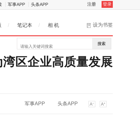
注册
登录
读
军事APP
头条APP
设为书签
板
/
笔记本
/
相 机
搜索
为湾区企业高质量发展
军事APP
头条APP