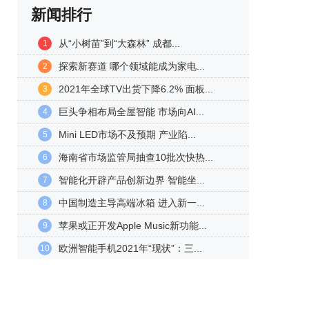
新闻排行
从“小树苗”到“大森林” 成都...
1
探索新赛道 哪个领域能成为家电...
2
2021年全球TV出货下降6.2% 面板...
3
巨头争相布局全屋智能 市场向AI...
4
Mini LED市场不及预期 产业陷...
5
海南省市场监管局抽查10批次快热...
6
智能化开辟产品创新边界 智能坐...
7
中国制造主导高端冰箱 进入新一...
8
苹果或正开发Apple Music新功能...
9
欧洲智能手机2021年“现状”：三...
10