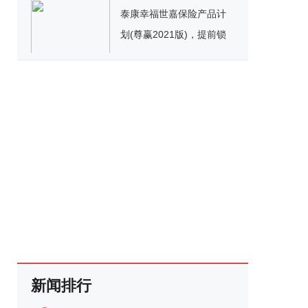
泰康幸福世嘉保险产品计
划(尊赢2021版)，提前锁
定未来富足生活
新闻排行