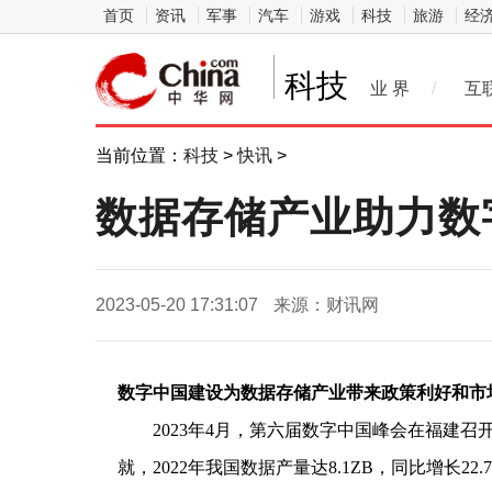
首页
资讯
军事
汽车
游戏
科技
旅游
经
科技
业 界
/
互
当前位置：
科技
>
快讯
>
数据存储产业助力数
2023-05-20 17:31:07
来源：财讯网
数字中国建设为数据存储产业带来政策利好和市
2023年4月，第六届数字中国峰会在福建
就，2022年我国数据产量达8.1ZB，同比增长2