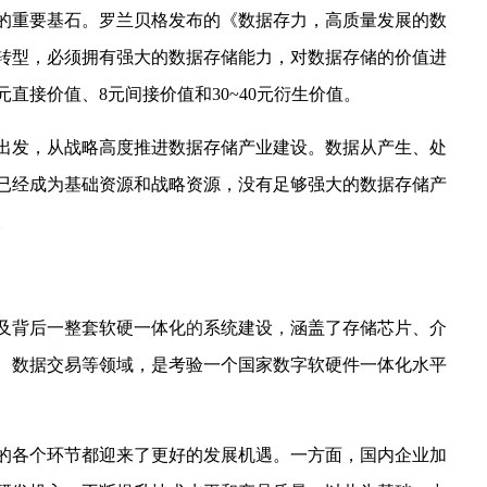
的重要基石。罗兰贝格发布的《数据存力，高质量发展的数
转型，必须拥有强大的数据存储能力，对数据存储的价值进
直接价值、8元间接价值和30~40元衍生价值。
出发，从战略高度推进数据存储产业建设。数据从产生、处
已经成为基础资源和战略资源，没有足够强大的数据存储产
。
及背后一整套软硬一体化
的
系统建设
，
涵盖了存储芯片、介
、数据交易等领域，是考验一个国家数字软硬件一体化水平
的各个环节都迎来了更好的发展机遇。一方面，国内企业加