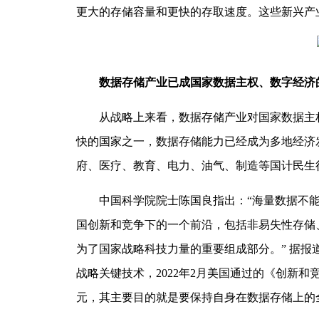
更大的存储容量和更快的存取速度。这些新兴产
数据存储产业
已成国家数据主权
、数字经济
从战略上来看，数据存储产业对国家数据主
快的国家之一，数据存储能力已经成为多地经济
府、医疗、教育、电力、油气、制造等国计民生
中国科学院院士陈国良指出：“海量数据不
国创新和竞争下的一个前沿，包括非易失性存储
为了国家战略科技力量的重要组成部分。” 据
战略关键技术，2022年2月美国通过的《创新和
元，其主要目的就是要保持自身在数据存储上的