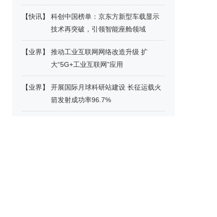
【
快讯
】
科创中国榜单：京东方新型车载显示
技术再突破，引领智能座舱领域
【
业界
】
推动工业互联网网络改造升级 扩
大“5G+工业互联网”应用
【
业界
】
开展国际月球科研站建设 长征运载火
箭发射成功率96.7%