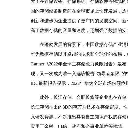
大了在存储设备、存储系统、存储软件等领域的
国的存储设备制造商在全球市场上快速发展，逐
创新和进步为企业提供了更广阔的发展空间。新
高了数据存储的容量和速度，还增强了数据的安
在蓬勃发展的背景下，中国数据存储产业涌
华为数据存储以其卓越的技术和全球化的布局，
Gartner《2022年全球主存储魔力象限报告》发布
现，又一次成为唯一入选该报告“领导者象限”的
IDC最新报告显示，2022年华为全球市场份额位居
此外，长江存储、合肥长鑫等企业也在存储
长江存储推出的3D闪存芯片技术在存储密度、
入研发资源，不断推出具有自主知识产权的存储
应用于金融、电信、政府和企事业单位等领域。