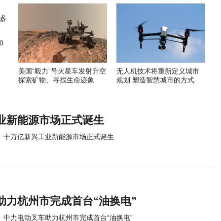
0
美国“毅力”号火星车发射升空
无人机技术将重新定义城市
探索矿物、寻找生命迹象
规划 塑造智慧城市的方式
业新能源市场正式诞生
十万亿新兴工业新能源市场正式诞生
助力杭州市完成首台“油换电”
中力电动叉车助力杭州市完成首台“油换电”