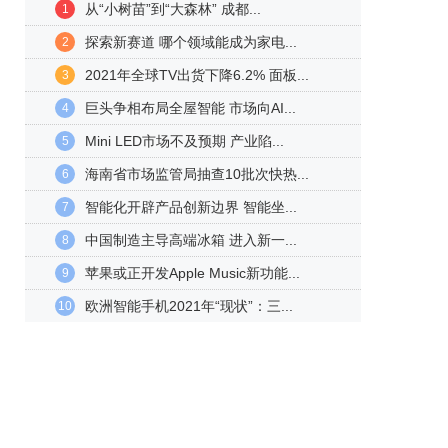
从“小树苗”到“大森林” 成都...
1
探索新赛道 哪个领域能成为家电...
2
2021年全球TV出货下降6.2% 面板...
3
巨头争相布局全屋智能 市场向AI...
4
Mini LED市场不及预期 产业陷...
5
海南省市场监管局抽查10批次快热...
6
智能化开辟产品创新边界 智能坐...
7
中国制造主导高端冰箱 进入新一...
8
苹果或正开发Apple Music新功能...
9
欧洲智能手机2021年“现状”：三...
10