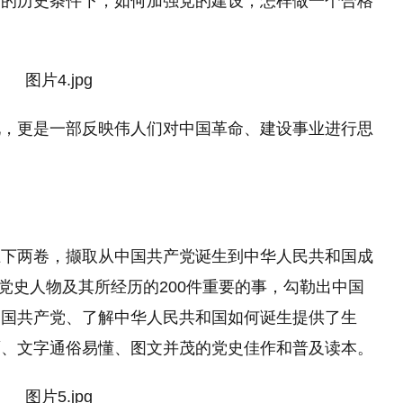
新的历史条件下，如何加强党的建设；怎样做一个合格
现，更是一部反映伟人们对中国革命、建设事业进行思
上下两卷，撷取从中国共产党诞生到中华人民共和国成
共党史人物及其所经历的200件重要的事，勾勒出中国
中国共产党、了解中华人民共和国如何诞生提供了生
面、文字通俗易懂、图文并茂的党史佳作和普及读本。