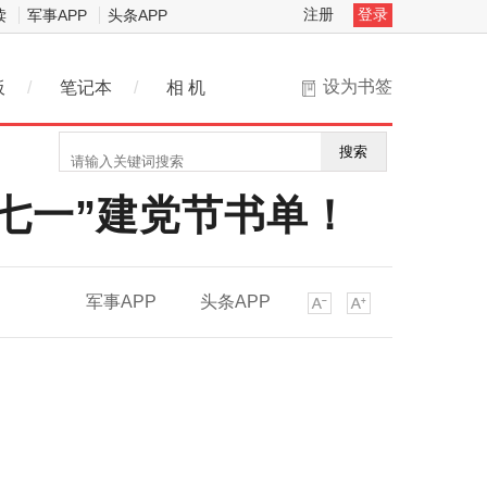
注册
登录
读
军事APP
头条APP
设为书签
板
/
笔记本
/
相 机
搜索
七一”建党节书单！
军事APP
头条APP