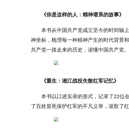
《你是这样的人：精神谱系的故事》
本书从中国共产党成立至今的时间轴上
神坐标，梳理每一种精神产生的时代背景和
共产党一路走来的历史，读懂中国共产党
《重生：湘江战役失散红军记忆》
本书以口述实录的形式，记录了22位
了百姓冒死保护红军的不凡义举，讴歌了