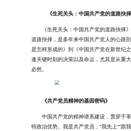
《生死关头：中国共产党的道路抉择
《生死关头：中国共产党的道路抉择
道路抉择，是多年来中国共产党人的心路
是怎样形成的》到《中国共产党在新世纪
逢关键时刻的决策以及命运，尤其是从重
必然。
《共产党员精神的基因密码》
中国共产党的精神谱系建设，贯穿于
特政治优势。我是共产党员，“我先上”“跟