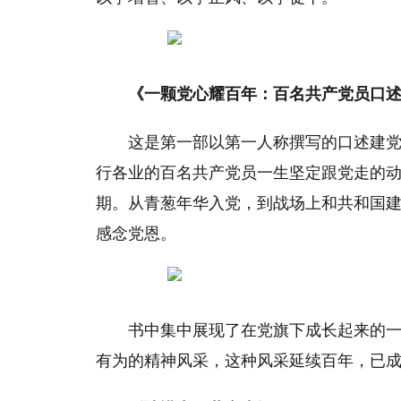
《一颗党心耀百年：百名共产党员口
这是第一部以第一人称撰写的口述建
行各业的百名共产党员一生坚定跟党走的动
期。从青葱年华入党，到战场上和共和国
感念党恩。
书中集中展现了在党旗下成长起来的
有为的精神风采，这种风采延续百年，已