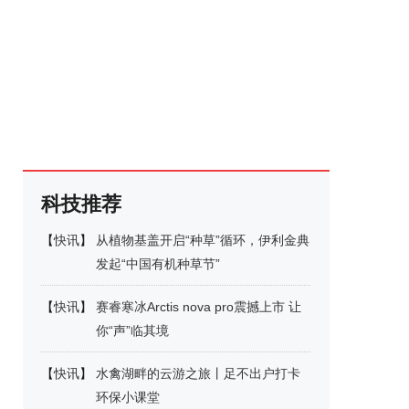
科技推荐
【
快讯
】
从植物基盖开启“种草”循环，伊利金典
发起“中国有机种草节”
【
快讯
】
赛睿寒冰Arctis nova pro震撼上市 让
你“声”临其境
【
快讯
】
水禽湖畔的云游之旅丨足不出户打卡
环保小课堂