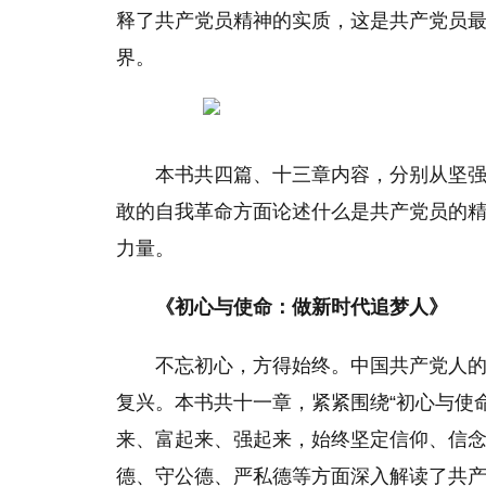
释了共产党员精神的实质，这是共产党员
界。
本书共四篇、十三章内容，分别从坚
敢的自我革命方面论述什么是共产党员的
力量。
《初心与使命：做新时代追梦人》
不忘初心，方得始终。中国共产党人
复兴。本书共十一章，紧紧围绕“初心与使
来、富起来、强起来，始终坚定信仰、信
德、守公德、严私德等方面深入解读了共