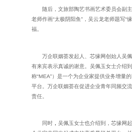
随后，文旅部陶艺书画艺术
委员
会副
老师作画“太极阴阳鱼”，吴云龙老师题写“
福。
万企联姻荟发起人、芯缘网创始人吴
有来宾表示真诚的谢意。吴佩玉女士介绍到，万企联姻荟M
称“MEA”）是一个为企业家提供业务增量
平
台
。万企联姻荟在促进企业青年同频交
责任。
同时
，
吴佩玉女士也介绍到，芯缘网