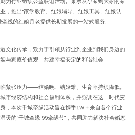
长期为行业组织公益联谊活动。秉承从小家到大家的家
业，推出“家学教育、红娘辅导、红娘工具、红娘认
爱牵线的红娘月老提供长期发展的一站式服务。
家道文化传承，致力于引领从行业到企业到我们身边的
婚姻与家庭价值观，共建幸福安定
的
和谐社会。
面临紧张压力——结婚晚、结婚难、
生育
率持续降低。
的城市经济结构和社会福利体系，并强调在这一时代变
身，本次千城牵缘活动旨在携手1W＋来自各个行业
暖的“千城牵缘·99牵缘节”，共同助力解决社会婚恋