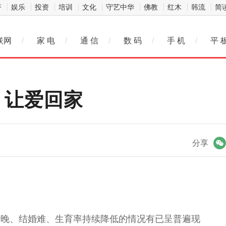
济
娱乐
投资
培训
文化
守艺中华
佛教
红木
韩流
简
联网
/
家 电
/
通 信
/
数 码
/
手 机
/
平 
，让爱回家
微信
分享
婚晚、结婚难、
生育
率持续降低的情况有已呈普遍现