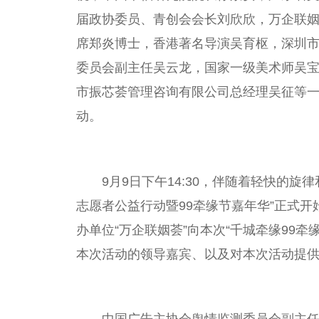
届政协
委员
、青创会
会长
刘欣欣，万企联
席
郑炎博士，
香港
著名导演吴育枢，深圳
委员
会副
主任
吴云龙，
国家
一级美术师吴
市振芯荟管理咨询有限公司
总
经理吴征等
动。
9月9日下午14:30，伴随着轻快的旋
志愿者公益行动暨99牵缘节嘉年华”正式
办单位“万企联姻荟”向本次“千城牵缘99
本次活动的
领导
嘉宾、以及对本次活动提