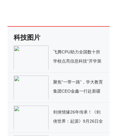
科技图片
飞腾CPU助力全国数十所
学校点亮信息科技“开学第
一课”
聚焦“一带一路”，学大教育
集团CEO金鑫一行赴新疆
昌吉考察调研
剑侠情缘26年传承！《剑
侠世界：起源》9月26日全
平台公测！