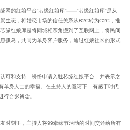
芯缘网的红娘
平
台
“芯缘红娘库”——“芯缘红娘库”是从
景生态，将婚恋市场的信任关系从B2C转为C2C，推
。芯缘红娘库是将同城相亲角搬到了互联网上，将民间
信息孤岛，共同为单身客户服务，通过红娘社区的形式
的认可和支持，纷纷申请入驻芯缘红娘
平
台
，并表示之
所有单身人士的幸福。在主持人的邀请下，有感于时代
进行合影留念。
交友
时刻里，主持人将99牵缘节活动的时间交还给所有