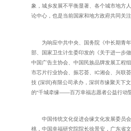
象，城乡发展不
平
衡显著、各个城市地方
论中心，也是当前
国家
和地方
政府
共同关
为响应
中共
中央
、国务院《中长期青年发
部、
国家
卫生计生委印发的《关于进一步做好
中国
广告主
协会
、
中国
民
族
品牌发展工程
市芯片行业
协会
、振芯荟、IC湘会、兴联
技 (深圳)有限公司承办，深圳市缘聚天下
的“千城牵缘——百万幸福志愿者公益行动暨
中国
传统文化促进会缘文化发展
委员
桃，
中国
幸福研究院院长徐景安，广东省