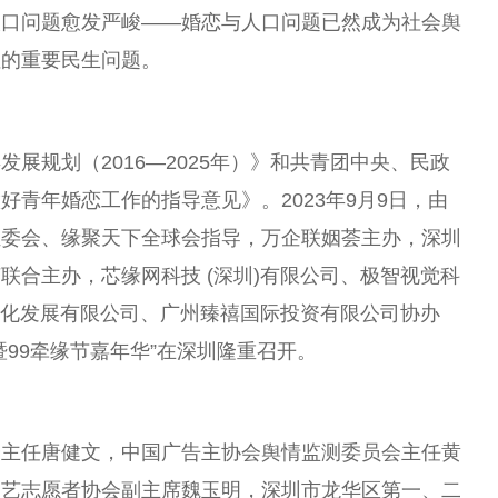
人口
问题愈发严峻——婚恋与
人口
问题已然成为社会舆
注的
重要
民生问题。
展规划（2016—2025年）》和共青团
中央
、民政
青年婚恋工作的指导意见》。2023年9月9日，由
组委会、缘聚天下全球会指导，万企联姻荟主办，深圳
荟联合主办，芯缘网科技 (深圳)有限公司、极智视觉科
文化发展有限公司、广州臻禧国际
投资
有限公司协办
99牵缘节嘉年华”在深圳隆重召开。
会
主任
唐健文，
中国
广告主
协会
舆情监测
委员
会
主任
黄
文艺志愿者
协会
副
主席
魏玉明，深圳市龙华区第一、二