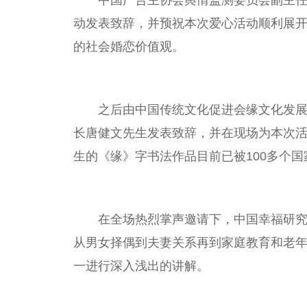
中国
广告主
协会
舆情监测
委员
会副
主
动发表致辞，并预祝本次爱心活动顺利展
的社会婚恋价值观。
之后由
中国
传统文化促进会缘文化发
长唐健文先生发表致辞，并在现场为本次
生的《缘》字书法作品目前已被100多个
国
在全场热烈掌声邀请下，
中国
幸福研
从男女择偶到夫妻关系再到家庭教育和老
一进行深入浅出的讲解。