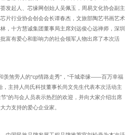
姻荟发起人、芯缘网创始人吴佩玉，周易文化
协会
副
主
市芯片行业
协会
创会
会长
谭春杰，文旅部陶艺书画艺术
宝林，十方慧诚集团董事局
主席
刘远俊心远禅师，深圳
一批富有爱心和影响力的社会领军人物出席了本次活
律和羡煞旁人的“cp情路走秀”，“千城牵缘——百万幸福
开始，主持人尚氏科技董事长尚文先生代表本次活动主
牵缘节”的与会人员表示热烈的欢迎，并向大家介绍出席
供大力支持的爱心企业家。