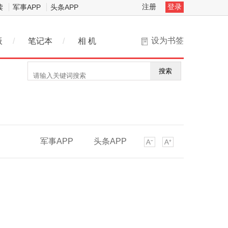
注册
登录
读
军事APP
头条APP
设为书签
板
/
笔记本
/
相 机
搜索
军事APP
头条APP