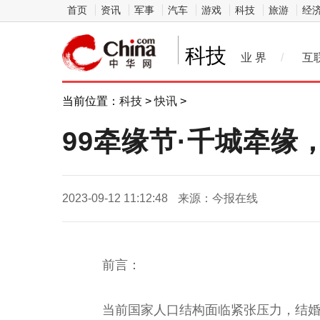
首页
资讯
军事
汽车
游戏
科技
旅游
经
科技
业 界
/
互
当前位置：
科技
>
快讯
>
99牵缘节·千城牵缘
2023-09-12 11:12:48
来源：今报在线
前言：
当前
国家
人口
结构面临紧张压力，结