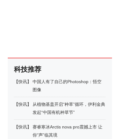
科技推荐
【
快讯
】
中国人有了自己的Photoshop：悟空
图像
【
快讯
】
从植物基盖开启“种草”循环，伊利金典
发起“中国有机种草节”
【
快讯
】
赛睿寒冰Arctis nova pro震撼上市 让
你“声”临其境