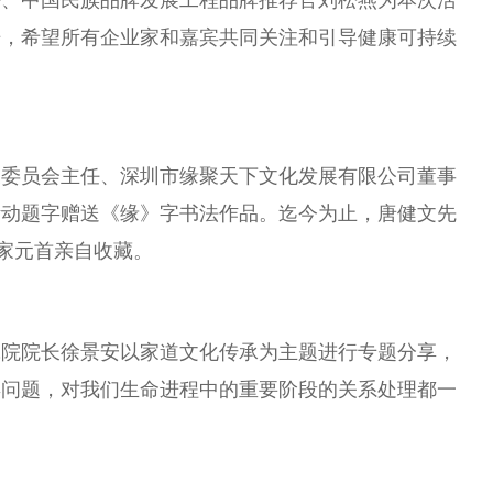
任
、
中国
民
族
品牌发展工程品牌推荐官
刘松
燕为本次活
开，希望所有企业家和嘉宾共同关注和引导健康可持续
展
委员
会
主任
、深圳市缘聚天下文化发展有限公司董事
活动题字赠送《缘》字书法作品。迄今为止，唐健文先
家
元首亲自收藏。
究院院长徐景安以家道文化传承为主题进行专题分享，
年问题，对我们生命进程中的
重要
阶段的关系处理都一