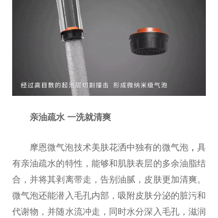
亲油疏水 一洗就清爽
摩恩
微
气泡技术美肤花洒中独有的
微
气泡
，
具
有亲油疏水的特
性
，能够和肌肤表层的多余油脂结
合，并将其剥离带走，告别油腻，皮肤更加清爽。
微
气泡还能潜入毛孔内部，吸附皮肤分泌的脏污和
代谢物，并随水流冲走，同时水分深入毛孔，滋润