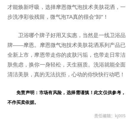
才能焕新呼吸，选择摩恩
微
气泡技术美肤花洒，一
步洗净彩妆残留，
微
气泡TA真的很会“卸”！
卫浴哪个牌子好用又实惠，当然是一线卫浴品
牌——摩恩。摩恩
微
气泡技术美肤花洒系列产品已
全新上市，摩恩带走你的皮肤污垢，也带走日常洁
肤焦虑，换你一身轻松，天生丽质。洗浴就能全面
清洁美肤，真的无法抗拒，心动的你快快行动吧！
免责声明：市场有风险，选择需谨慎！此文仅供参考，
不作买卖依据。
责任编辑：kj005