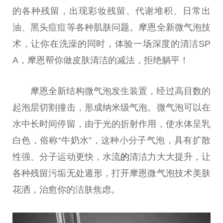
的各种残留，出现彩妆残留、代谢堆积、日常出
油、黑头痘痘等各种肌肤问题。摩恩全新
微
气泡技
术，让你在洗澡的同时，体验一场深度的清洁SP
A，摩恩帮你做皮肤清洁的减法，拒绝躺
平
！
摩恩全新结构
微
气泡发生装置，经过高目数的
起泡层切割撞击，形成纳米级气泡。
微
气泡可以在
水中长时间停留，由于光的折射作用，使水体呈乳
白色，俗称“牛奶水”，这种小分子气泡，具有扩散
性
强、分子运动更快，水流
的
清洁力
大大
提升，让
各种残留污垢无处遁形，打开摩恩
微
气泡技术美肤
花洒，治愈你的洁肤焦虑。