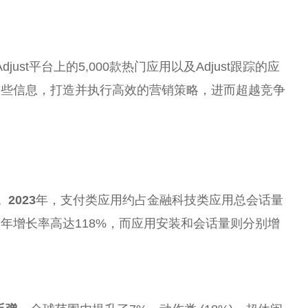
just
平
台
上的5,000款热门应用以及Adjust跟踪的应
这些信息，打造并执行高效的营销策略，进而超越竞争
2023
年，支付类应用约占
金融
科技类应用
总
会话量
年增长率高达118%，而应用安装和会话量则分别增