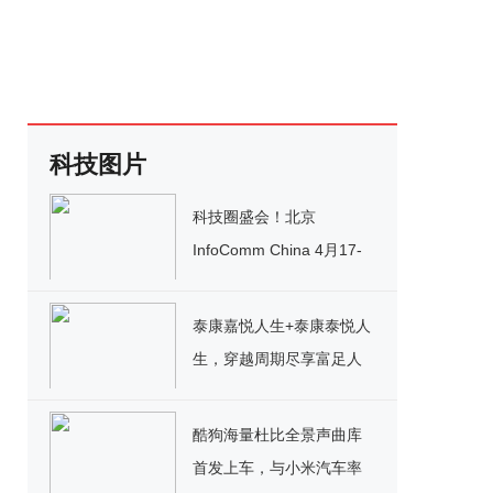
科技图片
科技圈盛会！北京
InfoComm China 4月17-
19日举办，多款“AI+”与专
业视听新品亮相！
泰康嘉悦人生+泰康泰悦人
生，穿越周期尽享富足人
生的优质之选
酷狗海量杜比全景声曲库
首发上车，与小米汽车率