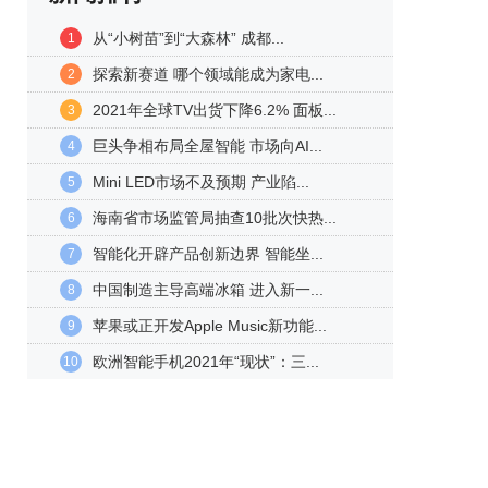
从“小树苗”到“大森林” 成都...
1
探索新赛道 哪个领域能成为家电...
2
2021年全球TV出货下降6.2% 面板...
3
巨头争相布局全屋智能 市场向AI...
4
Mini LED市场不及预期 产业陷...
5
海南省市场监管局抽查10批次快热...
6
智能化开辟产品创新边界 智能坐...
7
中国制造主导高端冰箱 进入新一...
8
苹果或正开发Apple Music新功能...
9
欧洲智能手机2021年“现状”：三...
10