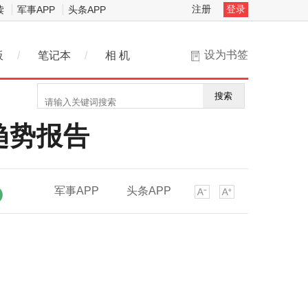
注册
登录
读
军事APP
头条APP
设为书签
板
/
笔记本
/
相 机
搜索
用趋势报告
军事APP
头条APP