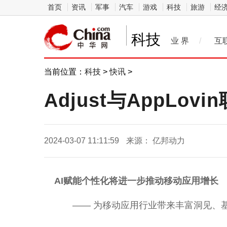
首页
资讯
军事
汽车
游戏
科技
旅游
经
科技
业 界
/
互
当前位置：
科技
>
快讯
>
Adjust与AppLo
2024-03-07 11:11:59
来源： 亿邦动力
AI赋能个
性
化将进一步推动移动应用增长
—— 为移动应用行业带来丰富洞见、