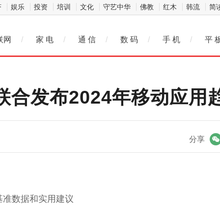
济
娱乐
投资
培训
文化
守艺中华
佛教
红木
韩流
简
联网
/
家 电
/
通 信
/
数 码
/
手 机
/
平 
vin联合发布2024年移动应
微信
分享
基准数据和实用建议