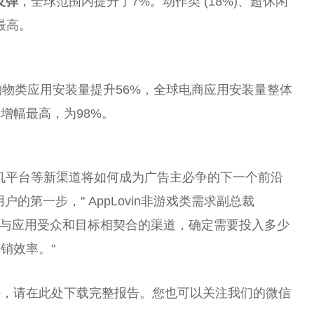
反弹
，全球范围内提升了7%。动作类 (18%)、超休闲
比最高。
年，购物类应用安装量提升56%，全球电商应用安装量整体
增幅最高，为98%。
机
平
台
等新渠道将如何成为广告主必争的下一个前沿
的第一步，" AppLovin非游戏类需求副
总
裁
员必须了解与应用受众和目标相契合的渠道，确定需要投入多少
销效率。"
法，请在此处下载完整报告。您也可以关注我们的
微
信