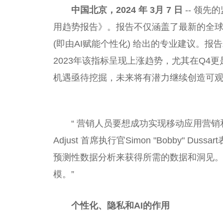
中国
北京，2024 年 3月 7 日
-- 领先
用趋势报告》。报告不仅涵盖了最新的全球移
(即由AI赋能个
性
化) 给出的专业建议。报
2023年该指标呈现上涨趋势，尤其在Q4
机遇亟待挖掘，未来将有潜力继续创造可
“ 营销人员要想成功实现移动应用营
Adjust 首席执行官Simon "Bobby" 
预测
性
数据分析来获得所需的数据和洞见
模。”
个
性
化、隐私和AI的作用