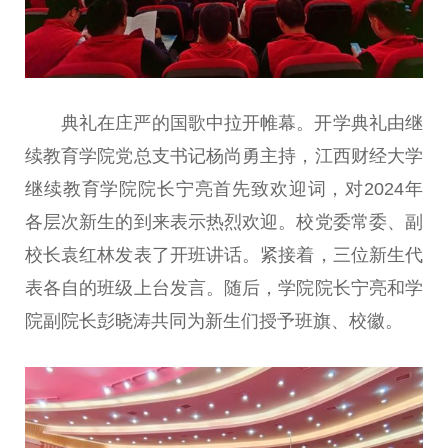
典礼在庄严的国歌中拉开帷幕。开学典礼由继
续教育学院党
总
支
书记
杨尚勇主持，江西财经大学
继续教育学院院长宁亮首先致欢迎词，对2024年
各层次新生的到来表示热烈欢迎。校党委
常委
、副
校长袁红林发表了开班
讲话
。紧接着，三位新生代
表各自的班级上
台
发言。随后，学院院长宁亮和学
院副院长彭晓涛共同为新生们授予班旗、校徽。