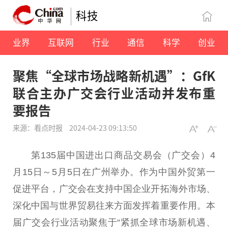
科技
业界
互联网
行业
通信
科学
创业
聚焦“全球市场战略新机遇”：GfK
联合主办广交会行业活动并发布重
要报告
来源：看点时报
2024-04-23 09:13:50
第135届
中国
进出口商品
交易
会（广交会）4
月15日～5月5日在广州举办。作为
中国
外贸第一
促进
平
台
，广交会在支持
中国
企业开拓海外市场、
深化
中国
与世界贸易往来方面发挥着
重要
作用。本
届广交会行业活动聚焦于“紧抓全球市场新机遇、