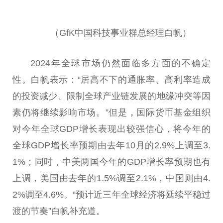
（GfK
中国
科技事业群
总
经理白帆）
2024年全球市场仍然面临多方面的不确定
性
。白帆表示：“居高不下的通胀率、高利率造成
的
投资
减少、限制全球产业链发展的地缘冲突等因
素仍将继续影响市场。”但是
，
国际货
币
基金
组织
对今年全球GDP增长表现出较强信心，将今年的
全球GDP增长率预期由去年10月的2.9%上调至3.
1%；同时，中美两国今年的GDP增长率预期也有
上调，美国由去年的1.5%调至2.1%，
中国
则由4.
2%调至4.6%。“预计
近
三年全球经济将延续
平
稳过
渡的节奏”白帆补充道。