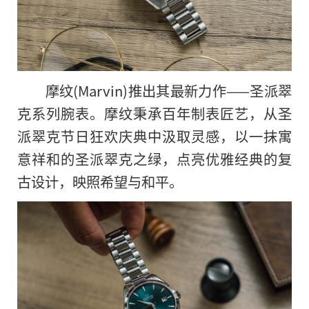
摩纹(Marvin)推出其最新力作——圣派翠
克系列腕表。摩纹秉承百年制表匠艺，从圣
派翠克节日狂欢庆典中汲取灵感，以一抹寓
意祥和的圣派翠克之绿，点亮优雅经典的复
古设计，映照希望与和平。