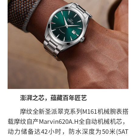
澎湃之芯，蕴藏百年匠艺
摩纹全新圣派翠克系列M161机械腕表搭
载摩纹自产Marvin620A.H全自动机械机芯，
动力储备达42小时，防水深度为50米(5AT