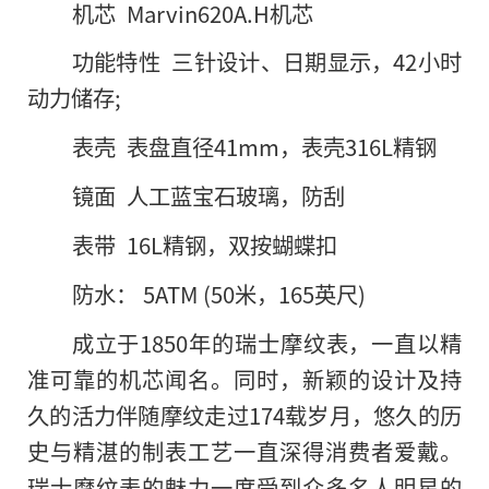
机芯 Marvin620A.H机芯
功能特性 三针设计、日期显示，42小时
动力储存;
表壳 表盘直径41mm，表壳316L精钢
镜面 人工蓝宝石玻璃，防刮
表带 16L精钢，双按蝴蝶扣
防水： 5ATM (50米，165英尺)
成立于1850年
的
瑞士摩纹表，一直以精
准可靠的机芯闻名。同时，新颖的设计及持
久的活力伴随摩纹走过174载岁月，悠久的历
史与精湛的制表工艺一直深得消费者爱戴。
瑞士摩纹表的魅力一度受到众多名人明星的