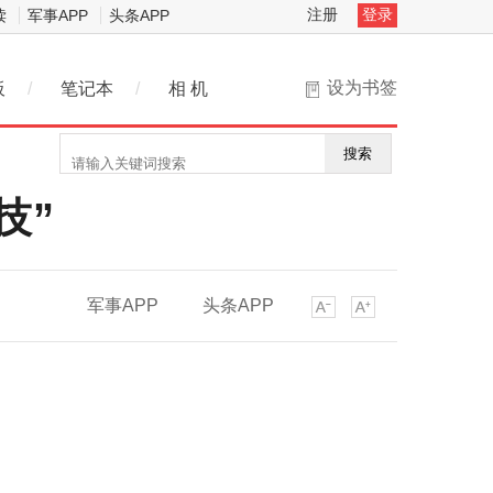
注册
登录
读
军事APP
头条APP
设为书签
板
/
笔记本
/
相 机
搜索
技”
军事APP
头条APP