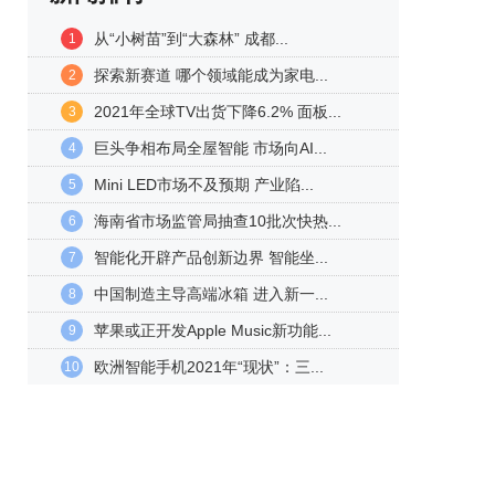
从“小树苗”到“大森林” 成都...
1
探索新赛道 哪个领域能成为家电...
2
2021年全球TV出货下降6.2% 面板...
3
巨头争相布局全屋智能 市场向AI...
4
Mini LED市场不及预期 产业陷...
5
海南省市场监管局抽查10批次快热...
6
智能化开辟产品创新边界 智能坐...
7
中国制造主导高端冰箱 进入新一...
8
苹果或正开发Apple Music新功能...
9
欧洲智能手机2021年“现状”：三...
10