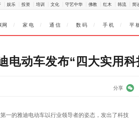
济
娱乐
投资
培训
文化
守艺中华
佛教
红木
韩流
简
联网
/
家 电
/
通 信
/
数 码
/
手 机
/
平 
迪电动车发布“四大实用科
微信
分享
量第一的雅迪电动车以行业领导者的姿态，发出了科技