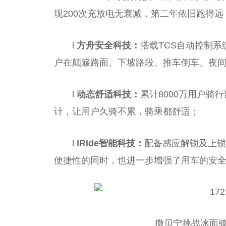
现200次充放电无衰减，第二年依旧跑得远
l
方舟安全科技
：
搭载TCS自动控制
户在颠簸路面、下坡路段、推车倒车、夜
l
动态舒适科技
：
累计8000万用户
计，让用户久骑不累，骑乘都舒适；
l
iRide智能科技
：
配备感应解锁及上锁
便捷性的同时，也进一步增强了用车的安
撒贝宁挑战冰面