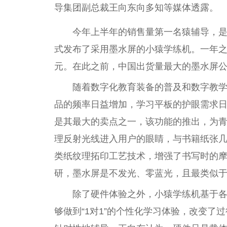
导集团副
总
裁王向东向多知等媒体透露。
今年上半年的销售量第一名猿辅导，是
式发布了采用墨水屏的小猿学练机。一年之
元。在此之前，
中国
出货量最大的墨水屏公
随着数字化教育装备的普及和数字教
品的频率日益增加，学
习
平
板的护眼需求日
是其最大的卖点之一，该功能的推出，为
理反射光线进入用户的眼睛，与书籍纸张
类纸纹理拓印工艺技术，增强了书写时的
研，墨水屏是不发光、零蓝光，且最类似
除了硬件体验之外，小猿学练机基于
够做到“1对1”的个
性
化学
习
体验，改变了过