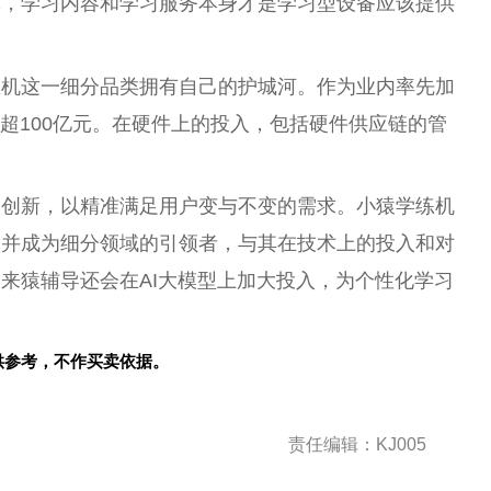
体，学
习
内容和学
习
服务本身才是学
习
型设备应该提供
练机这一细分品类拥有自己的护城河。作为业内率先加
超100亿元。在硬件上的投入，包括硬件供应链的管
和创新，以精准满足用户变与不变的需求。小猿学练机
，并成为细分领域的引领者，与其在技术上的投入和对
来猿辅导还会在AI大模型上加大投入，为个
性
化学
习
供参考，不作买卖依据。
责任编辑：KJ005