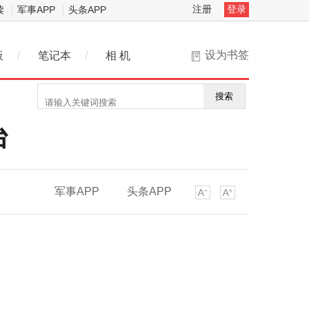
注册
登录
读
军事APP
头条APP
设为书签
板
/
笔记本
/
相 机
搜索
台
军事APP
头条APP