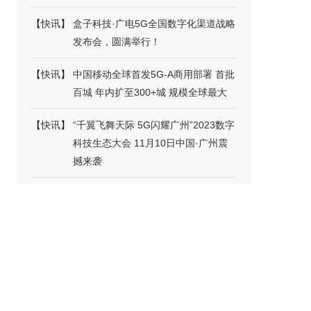
【
快讯
】
盒子科技·广电5G全国数字化渠道战略
发布会，圆满举行！
【
快讯
】
中国移动全球首发5G-A商用部署 首批
百城 年内扩至300+城 规模全球最大
【
快讯
】
“千翼飞舞天际 5G闪耀广州”2023数字
科技生态大会 11月10日中国·广州震
撼来袭