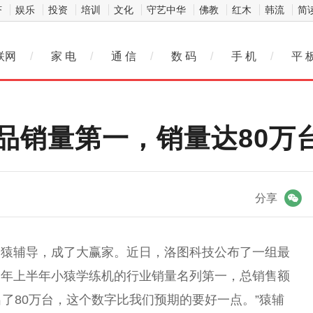
济
娱乐
投资
培训
文化
守艺中华
佛教
红木
韩流
简
联网
/
家 电
/
通 信
/
数 码
/
手 机
/
平 
品销量第一，销量达80万
微信
分享
的猿辅导，成了大赢家。
近
日，洛图科技公布了一组最
今年上半年小猿学练机的行业销量名列第一，
总
销售额
了80万
台
，这个数字比我们预期的要好一点。”猿辅