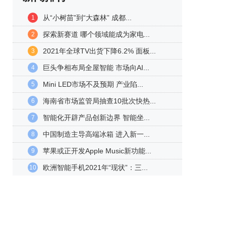
从“小树苗”到“大森林” 成都...
1
探索新赛道 哪个领域能成为家电...
2
2021年全球TV出货下降6.2% 面板...
3
巨头争相布局全屋智能 市场向AI...
4
Mini LED市场不及预期 产业陷...
5
海南省市场监管局抽查10批次快热...
6
智能化开辟产品创新边界 智能坐...
7
中国制造主导高端冰箱 进入新一...
8
苹果或正开发Apple Music新功能...
9
欧洲智能手机2021年“现状”：三...
10