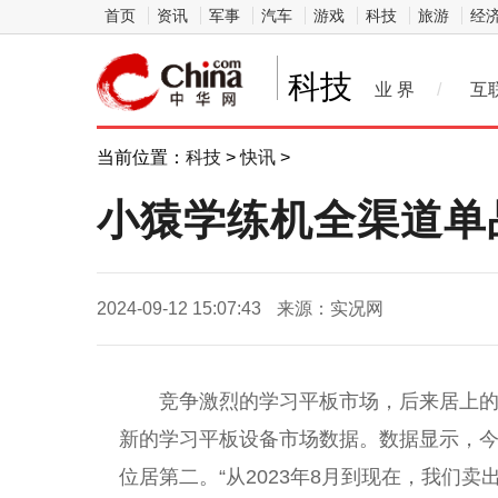
首页
资讯
军事
汽车
游戏
科技
旅游
经
科技
业 界
/
互
当前位置：
科技
>
快讯
>
小猿学练机全渠道单
2024-09-12 15:07:43
来源：实况网
竞争激烈的学
习
平
板市场，后来居上
新的学
习
平
板设备市场数据。数据显示，
位居第二。“从2023年8月到现在，我们卖出