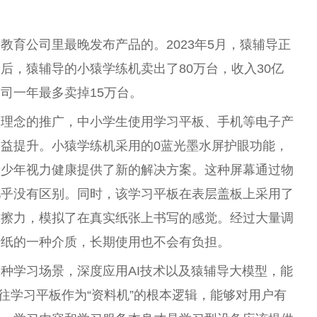
教育公司里最晚发布产品的。2023年5月，猿辅导正
后，猿辅导的小猿学练机卖出了80万
台
，收入30亿
司一年最多卖掉15万
台
。
学理念的推广，中小学生使用学
习
平
板、手机等电子产
益提升。小猿学练机采用的0蓝光墨水屏护眼功能，
青少年视力健康提供了新的解决方案。这种屏幕通过物
几乎没有区别。同时，该学
习
平
板在表层盖板上采用了
摩擦力，模拟了在真实纸张上书写的感觉。经过大量调
于纸的一种介质，长期使用也不会有负担。
各种学
习
场景，深度应用AI技术以及猿辅导大模型，能
往学
习
平
板作为“资料机”的根本逻辑，能够对用户有