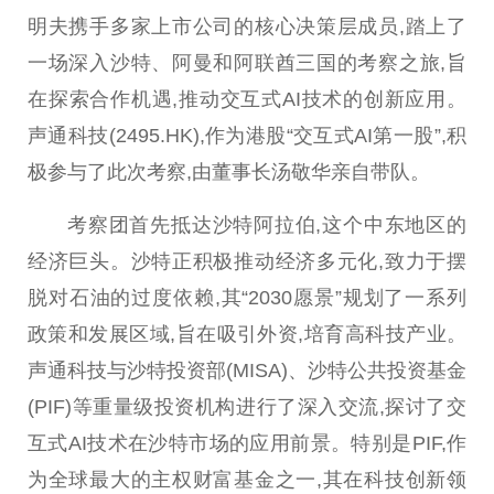
明夫携手多家上市公司的核心决策层成员,踏上了
一场深入沙特、阿曼和阿联酋三国的考察之旅,旨
在探索合作机遇,推动交互式AI技术的创新应用。
声通科技(2495.HK),作为港股“交互式AI第一股”,积
极参与了此次考察,由董事长汤敬华亲自带队。
考察团首先抵达沙特阿拉伯,这个中东地区的
经济巨头。沙特正积极推动经济多元化,致力于摆
脱对石油的过度依赖,其“2030愿景”规划了一系列
政策和发展区域,旨在吸引外资,培育高科技产业。
声通科技与沙特
投资
部(MISA)、沙特公共
投资
基金
(PIF)等重量级
投资
机构
进行了深入交流,探讨了交
互式AI技术在沙特市场的应用前景。特别是PIF,作
为全球最大的主权财富
基金
之一,其在科技创新领