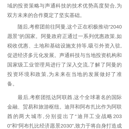
域的
投资
策略与声通科技的技术优势高度契合,为
双方未来的合作奠定了坚实基础。
随后,考察团前往阿曼,这个正在积极推动“2040
愿景”的
国家
。阿曼
政府
正通过一系列优惠政策,如
税收优惠、土地和基础设施支持等,吸引外资入驻,
促进经济多元化发展。声通科技与当地
投资
机构
和
国家
级工业管理局进行了深入交流,了解了阿曼的
投资
环境和政策,为未来在当地的发展做好了准
备。
最后,考察团抵达阿联酋,这个全球著名的国际
金融
、贸易和旅游枢纽。迪拜和阿布扎比作为阿联
酋的两大城市,分别
提出
了“迪拜工业战略203
0”和“阿布扎比经济愿景2030”,致力于将自身打造成