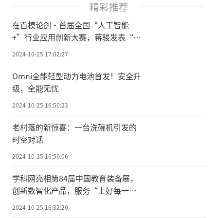
精彩推荐
在百模论剑·首届全国“人工智能
+”行业应用创新大赛，蒋骏发表“基
于AI的文旅产业创新”演讲
2024-10-25 17:02:27
Omni全能轻型动力电池首发！安全升
级，全能无忧
2024-10-25 16:50:23
老村落的新惊喜：一台洗碗机引发的
时空对话
2024-10-25 16:50:06
学科网亮相第84届中国教育装备展，
创新数智化产品，服务“上好每一堂
课”
2024-10-25 16:32:20