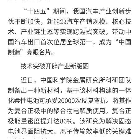
“十四五”期间，我国汽车产业创新步
伐不断加快，新能源汽车产销规模、核心技
术、产业链生态等实现跨越式突破，带动中
国汽车出口首次位居全球第一，成为“中国
制造”亮眼名片。
技术突破开辟产业新版图
近日，中国科学院金属研究所科研团队
制备出一种新材料，基于该材料构建的一体
化柔性电池可承受20000次反复弯折。将其作
为复合正极中的聚合物电解质使用，复合正
极能量密度提升达86%。该研究为解决固态
电池界面阻抗大、离子传输效率低的关键难