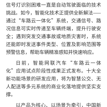
信号灯识别困难一直是自动驾驶面临的技术
挑战。如今，智能化技术正提供全新解法——
通过“车路云一体化”系统，交通信号、路
况信息可实时传递至车辆终端，提升行驶安
全；遇到突发交通事故或地质灾害时，系统
还能即时发送事件类型、位置及影响范围等
预警信息，帮助车辆精准感知并快速响应。
日前，智能网联汽车“车路云一体
化”应用试点阶段性成果正式发布。十大全
新功能场景的研发应用，将为智慧公交、无
人配送等多元系统的商业化落地提供坚实支
撑。
以产品为核心、以场景为牵引，中国新