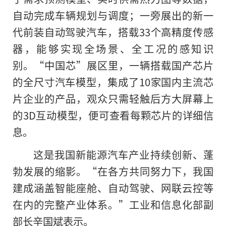
自动完成车辆规划与调度；一旁展出的新一
代前装自动驾驶汽车，搭载33个高精度传感
器，能够实现全场景、全工况的感知识
别。“中国芯”展区里，一辆搭载国产芯片
的全尺寸汽车模型，集成了10家国内主流芯
片企业的产品，观众只需轻触后方大屏幕上
的3D互动模型，便可查看每颗芯片的详细信
息。
这是我国新能源汽车产业持续创新、蓬
勃发展的缩影。“在各方共同努力下，我国
建成涵盖智能座舱、自动驾驶、网联云控等
在内的完整产业体系。”工业和信息化部副
部长辛国斌表示。