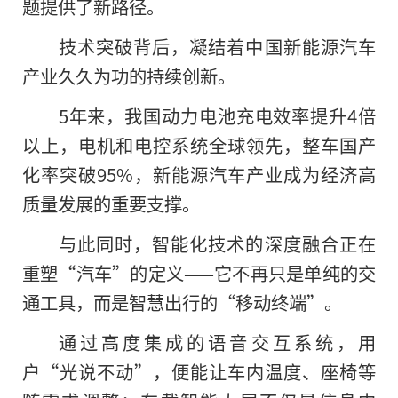
题提供了新路径。
技术突破背后，凝结着中国新能源汽车
产业久久为功的持续创新。
5年来，我国动力电池充电效率提升4倍
以上，电机和电控系统全球领先，整车国产
化率突破95%，新能源汽车产业成为经济高
质量发展的重要支撑。
与此同时，智能化技术的深度融合正在
重塑“汽车”的定义——它不再只是单纯的交
通工具，而是智慧出行的“移动终端”。
通过高度集成的语音交互系统，用
户“光说不动”，便能让车内温度、座椅等