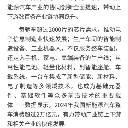
能源汽车产业的协同创新全面提速，带动上
下游数百条产业链协同跃升。
每辆车超过2000片的芯片需求，推动电
子信息制造业快速发展；生产车间的智能制
造设备、工业机器人，不仅服务整车装配，
还走入手机、家电、高端装备的生产线；从
高性能电池、轻量化材料，到智能座舱、车
载系统，一台车集成了新型储能、新材料、
电子制造等多领域技术，也成为基础元器
件、基础软件等众多前沿技术的重要载
体……数据显示，2024年我国新能源汽车整
车消费超过2万亿元，有力带动产业链上下游
和相关产业的快速发展。