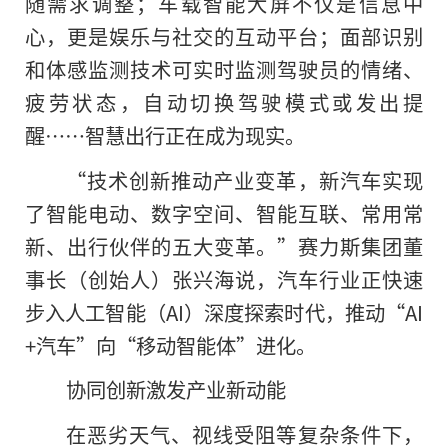
随需求调整；车载智能大屏不仅是信息中
心，更是娱乐与社交的互动平台；面部识别
和体感监测技术可实时监测驾驶员的情绪、
疲劳状态，自动切换驾驶模式或发出提
醒……智慧出行正在成为现实。
“技术创新推动产业变革，新汽车实现
了智能电动、数字空间、智能互联、常用常
新、出行伙伴的五大变革。”赛力斯集团董
事长（创始人）张兴海说，汽车行业正快速
步入人工智能（AI）深度探索时代，推动“AI
+汽车”向“移动智能体”进化。
协同创新激发产业新动能
在恶劣天气、视线受阻等复杂条件下，