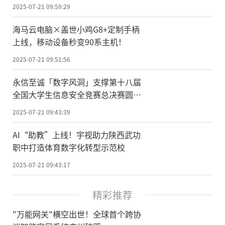
2025-07-21 09:59:29
海马云电脑×盖世小鸡G8+定制手柄
上线，移动设备秒变90系主机！
2025-07-21 09:51:56
永信至诚「数字风洞」支撑第十八届
全国大学生信息安全竞赛总决赛圆满
收官，全新“T&EE”测试评估演进赛
2025-07-21 09:43:39
赋能人才培养与评价
AI“助教”上线！宇视助力陕西武功
职中打造体育数字化转型示范校
2025-07-21 09:43:17
精彩推荐
"万能网关"横空出世！全球首个跨协