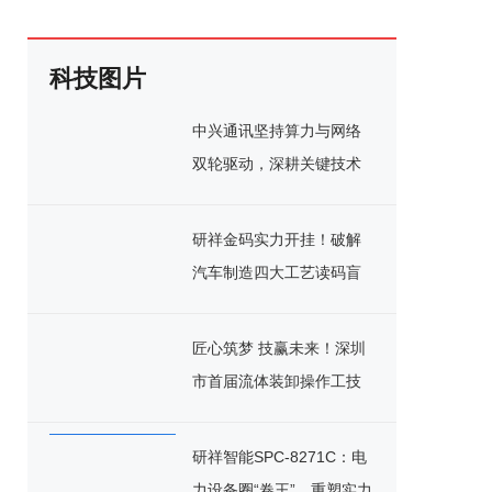
科技图片
中兴通讯坚持算力与网络
双轮驱动，深耕关键技术
实现千亿营收
研祥金码实力开挂！破解
汽车制造四大工艺读码盲
区
匠心筑梦 技赢未来！深圳
市首届流体装卸操作工技
能竞赛决赛圆满落幕
研祥智能SPC-8271C：电
力设备圈“卷王”，重塑实力