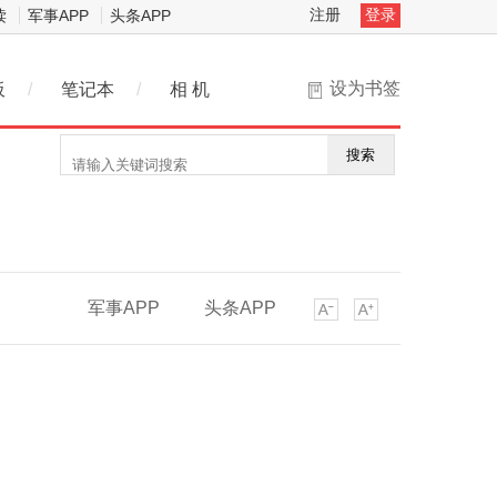
注册
登录
读
军事APP
头条APP
设为书签
板
/
笔记本
/
相 机
搜索
军事APP
头条APP