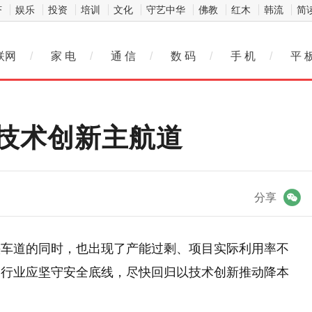
济
娱乐
投资
培训
文化
守艺中华
佛教
红木
韩流
简
联网
/
家 电
/
通 信
/
数 码
/
手 机
/
平 
技术创新主航道
微信
分享
快车道的同时，也出现了产能过剩、项目实际利用率不
，行业应坚守安全底线，尽快回归以技术创新推动降本