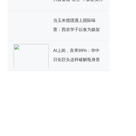
标杆！
当玉米搅团遇上国际味
蕾：西农学子以食为媒架
起文化桥
AI上岗，良率99%：华中
日化巨头这样破解瓶身质
检困局