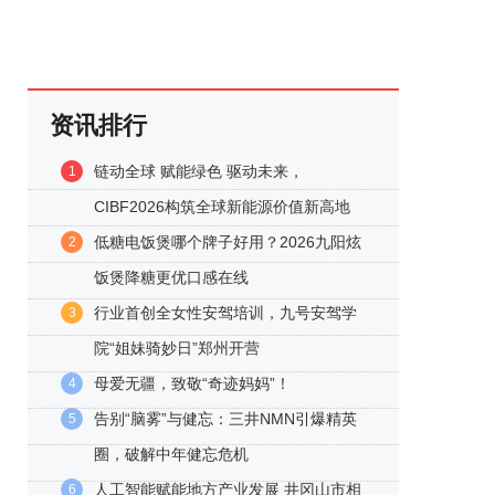
资讯排行
链动全球 赋能绿色 驱动未来，
1
CIBF2026构筑全球新能源价值新高地
低糖电饭煲哪个牌子好用？2026九阳炫
2
饭煲降糖更优口感在线
行业首创全女性安驾培训，九号安驾学
3
院“姐妹骑妙日”郑州开营
母爱无疆，致敬“奇迹妈妈”！
4
告别“脑雾”与健忘：三井NMN引爆精英
5
圈，破解中年健忘危机
人工智能赋能地方产业发展 井冈山市相
6