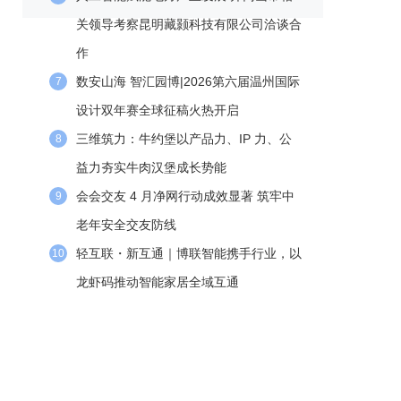
关领导考察昆明藏颢科技有限公司洽谈合
作
数安山海 智汇园博|2026第六届温州国际
7
设计双年赛全球征稿火热开启
三维筑力：牛约堡以产品力、IP 力、公
8
益力夯实牛肉汉堡成长势能
会会交友 4 月净网行动成效显著 筑牢中
9
老年安全交友防线
轻互联・新互通｜博联智能携手行业，以
10
龙虾码推动智能家居全域互通