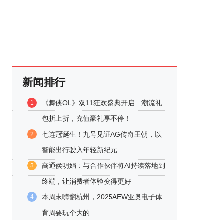
新闻排行
《舞侠OL》双11狂欢盛典开启！潮流礼
1
包折上折，充值豪礼享不停！
七连冠诞生！九号见证AG传奇王朝，以
2
智能出行驶入年轻新纪元
高通侯明娟：与合作伙伴将AI持续落地到
3
终端，让消费者体验变得更好
本周末嗨翻杭州，2025AEW亚奥电子体
4
育周要玩个大的