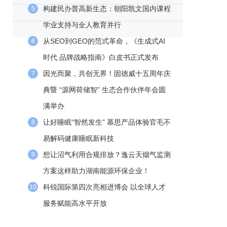
构建民办普高新生态：朝阳凯文国内课程
5
学业支持与全人教育并行
从SEO到GEO的范式革命，《生成式AI
6
时代 品牌战略指南》白皮书正式发布
因光而聚，共创无界！固德威十五周年庆
7
典暨 “源网荷储智” 生态合作伙伴年会圆
满举办
让好睡眠“智然发生” 慕思产品体验官毛不
8
易解码健康睡眠新科技
想让沼气利用合规排放？逸云天烟气监测
9
方案这样助力湖南能源环保企业！
科锐国际第四次亮相进博会 以全球人才
10
服务赋能高水平开放