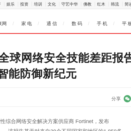
济
娱乐
投资
培训
文化
守艺中华
佛教
红木
韩流
简
联网
/
家 电
/
通 信
/
数 码
/
手 机
/
平 
2025全球网络安全技能差距
智能防御新纪元
微信
分享
合网络安全解决方案供应商 Fortinet，发布