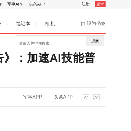
注册
登录
读
军事APP
头条APP
设为书签
板
/
笔记本
/
相 机
搜索
报告》：加速AI技能普
军事APP
头条APP