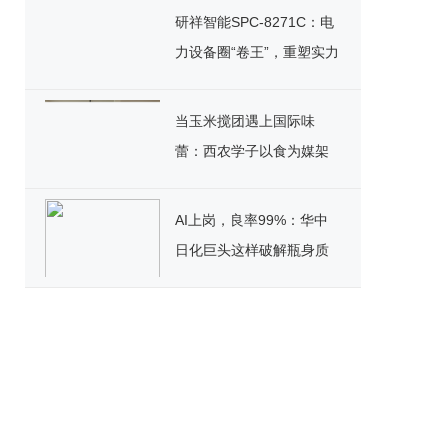
研祥智能SPC-8271C：电
力设备圈“卷王”，重塑实力
标杆！
当玉米搅团遇上国际味
蕾：西农学子以食为媒架
起文化桥
AI上岗，良率99%：华中
日化巨头这样破解瓶身质
检困局