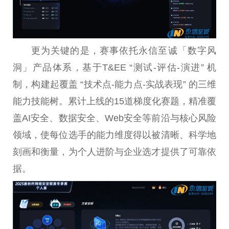
更为关键的是，赛事依托永信至诚「数字风
洞」产品体系，基于T&EE “测试-评估-演进” 机
制，构建起覆盖 “技术点-能力点-实战表现” 的三维
能力技能树。累计上线的15道梯度化赛题，精准覆
盖AI安全、数据安全、Web安全等前沿与核心风险
领域，使每位选手的能力维度得以被清晰、科学地
刻画和衡量，为个人进阶与企业选才提供了可靠依
据。