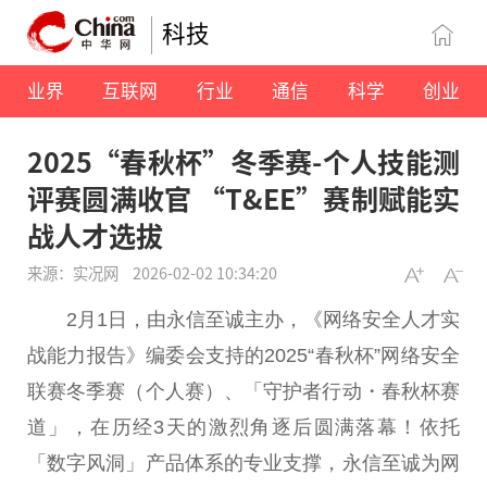
科技
业界
互联网
行业
通信
科学
创业
2025“春秋杯”冬季赛-个人技能测
评赛圆满收官 “T&EE”赛制赋能实
战人才选拔
来源：实况网
2026-02-02 10:34:20
2月1日，由永信至诚主办，《网络安全人才实
战能力报告》编委会支持的2025“春秋杯”网络安全
联赛冬季赛（个人赛）、「守护者行动・春秋杯赛
道」，在历经3天的激烈角逐后圆满落幕！依托
「数字风洞」产品体系的专业支撑，永信至诚为网