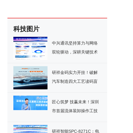
科技图片
中兴通讯坚持算力与网络
双轮驱动，深耕关键技术
实现千亿营收
研祥金码实力开挂！破解
汽车制造四大工艺读码盲
区
匠心筑梦 技赢未来！深圳
市首届流体装卸操作工技
能竞赛决赛圆满落幕
研祥智能SPC-8271C：电