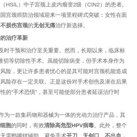
HSIL）中子宫颈上皮内瘤变2级（CIN2）的患者。
我国宫颈癌防治领域迎来一项里程碑式突破：女性在面
、不损伤宫颈
的
无创无痛
治疗新选择。
柔的治疗革新
，及时干预和治疗至关重要。然而，长期以来，临床标
刀锥切等切除性手术。虽能切除病变，但手术本身作为
期风险，更让许多患者忧心的是其可能对宫颈机能造成
产风险存在一定关联。正是这份对手术创伤及潜在后果
性的“手术恐惧”，甚至可能使部分患者延误治疗时
作为一款集药物和器械为一体的光动力治疗产品，其
细胞
的同时，有效
清除高危型HPV病毒
。此外，整个
且无需鸭嘴钳辅助，避免手术
开刀、无创口、不出血，