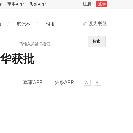
注册
登录
读
军事APP
头条APP
设为书签
板
/
笔记本
/
相 机
搜索
在华获批
军事APP
头条APP