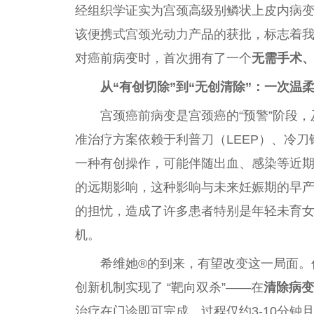
经组织学证实为宫颈高级别鳞状上皮内病变（
该便携式宫颈光动力产品的获批，标志着
对癌前病变时，首次拥有了一个
无需手术
从“有创切除”到“无创清除”：一次温
宫颈癌前病变是宫颈癌的“预警”阶段
准治疗方案依赖于利普刀（LEEP）、冷
一种有创操作，可能伴随出血、感染等近
的远期影响，这种影响与未来妊娠期的早
的担忧，造成了许多患者特别是年轻未育女
机。
希维她®的到来，有望改变这一局面。
创新机制实现了 “靶向双杀”——在
清除病变
治疗在门诊即可完成，过程仅约3-10分钟