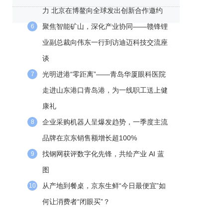
力 北京在博鳌向全球发出创新合作邀约
聚焦智能矿山，深化产业协同——赣锋锂
6
业副总裁向伟东一行到访迪迈科技交流座
谈
光明进港“零距离”——青岛华厦眼科医院
7
走进山东港口青岛港，为一线职工送上健
康礼
企业采购机器人呈爆发趋势，一季度主流
8
品牌在京东销售额增长超100%
找钢网获评数字化先锋，共绘产业 AI 蓝
9
图
从产地到餐桌，京东生鲜“今日最便宜”如
10
何让消费者“闭眼买”？