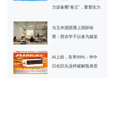
力设备圈“卷王”，重塑实力
标杆！
当玉米搅团遇上国际味
蕾：西农学子以食为媒架
起文化桥
AI上岗，良率99%：华中
日化巨头这样破解瓶身质
检困局