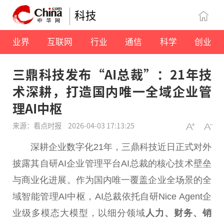
科技
业界
互联网
行业
通信
科学
创业
三鼎科技发布“AI总裁”：21年技
术深耕，打造国内唯一全域企业管
理AI中枢
来源：看点时报
2026-04-03 17:13:25
深耕企业数字化21年，三鼎科技
近
日正式对外
披露其自研AI企业管理
平
台
AI
总
裁的核心技术壁垒
与商业化
进展
。作为国内唯一覆盖企业全场景的全
域智能管理AI中枢，AI
总
裁依托自研Nice Agent企
业级多模态大模型，以细分领域
人力、财务、销