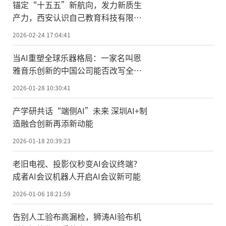
锚定“十五五”新航向，发力新质生
产力，西安认识自己教育科技有限公
司荣膺国家级科技型中小企业
2026-02-24 17:04:41
当AI重塑全球乐器格局：一家名叫恩
雅音乐创新的中国公司能否改写全球
乐器创新史？
2026-01-28 10:30:41
产学研共话“端侧AI”未来 深圳AI+制
造融合创新再添新动能
2026-01-18 20:39:23
老旧电视、投影仪秒变AI会议终端？
成者AI会议机器人开启AI会议新可能
2026-01-06 18:21:59
告别人工验布高漏检，狮涛AI验布机