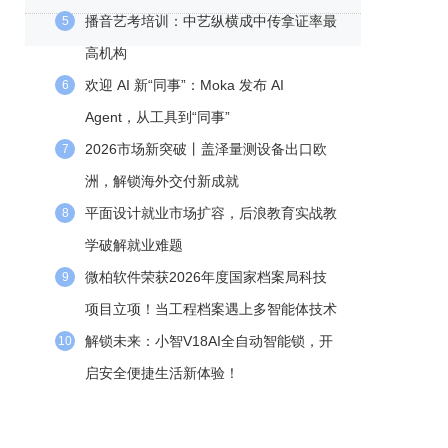
播音艺考培训：中艺纵横成中传拿证率最
5
高机构
欢迎 AI 新“同事”：Moka 发布 AI
6
Agent，从工具到“同事”
2026市场新突破丨盖泽量测设备出口欧
7
洲，解锁海外交付新成就
平面设计就业市场扩容，后浪教育实战教
8
学破解就业难题
微柏软件荣获2026年度国家档案局科技
9
项目立项！当工程档案遇上多智能体技术
解锁未来：小智V18AI全自动智能锁，开
10
启安全便捷生活新体验！