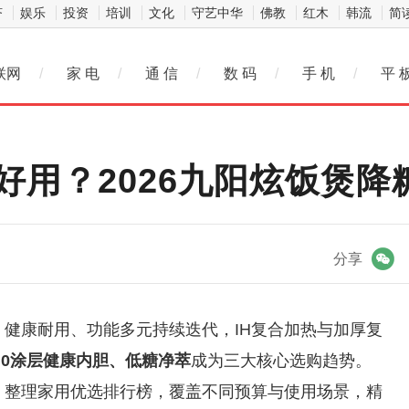
济
娱乐
投资
培训
文化
守艺中华
佛教
红木
韩流
简
联网
/
家 电
/
通 信
/
数 码
/
手 机
/
平 
好用？2026九阳炫饭煲降
微信
分享
、健康耐用、功能多元持续迭代，IH复合加热与加厚复
、0涂层健康内胆、低糖净萃
成为三大核心选购趋势。
准，整理家用优选排行榜，覆盖不同预算与使用场景，精