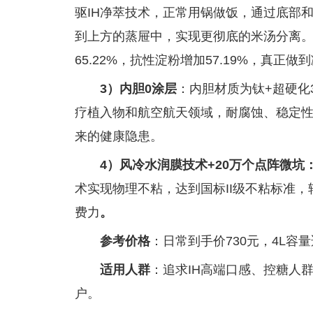
驱IH净萃技术，正常用锅做饭，通过底部
到上方的蒸屉中，实现更彻底的米汤分离
65.22%，抗性淀粉增加57.19%，真正
3）内胆0涂层
：内胆材质为钛+超硬化
疗植入物和航空航天领域，耐腐蚀、稳定
来的健康隐患。
4）
风冷
水润
膜技术
+20万个
点阵
微坑
术实现物理不粘，达到国标II级不粘标准，
费力
。
参考价格
：日常到手价730元，4L容量
适用人群
：追求IH高端口感、控糖人
户。