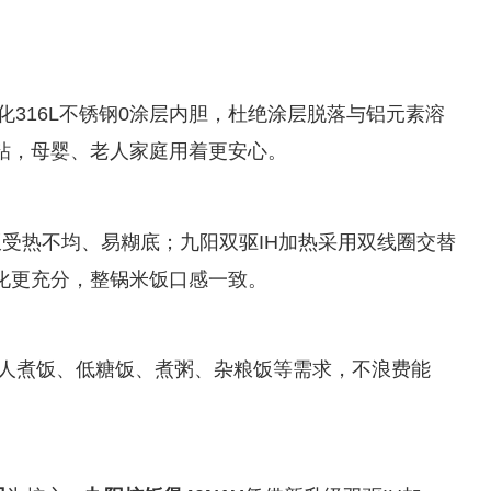
化316L不锈钢0涂层内胆，杜绝涂层脱落与铝元素溶
粘，母婴、老人家庭用着更安心。
饭受热不均、易糊底；九阳双驱IH加热采用双线圈交替
化更充分，整锅米饭口感一致。
3-6人煮饭、低糖饭、煮粥、杂粮饭等需求，不浪费能