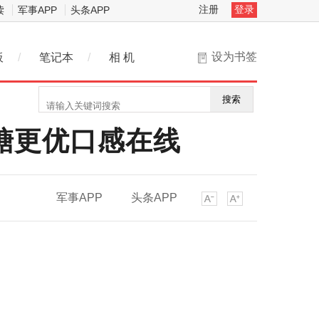
注册
登录
读
军事APP
头条APP
设为书签
板
/
笔记本
/
相 机
搜索
糖更优口感在线
军事APP
头条APP