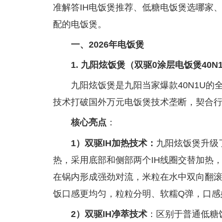
准解答IH电饭煲推荐、低糖电饭煲选哪家
配的电饭煲。
一、2026年电饭煲
1. 九阳炫饭煲（双驱0涂层电饭煲40
九阳炫饭煲是九阳当家爆款40N1U的
技术打破国外万元电饭煲技术垄断，契合
核心亮点
：
1）双驱IH加热技术：
九阳炫饭煲升级
热，采用底部和侧部两个IH线圈交替加热
在锅内形成强劲对流，米粒在水中双向翻
饭口感更均匀，粒粒分明、软糯Q弹，口感
2）双驱IH净萃技术
：区别于普通低糖