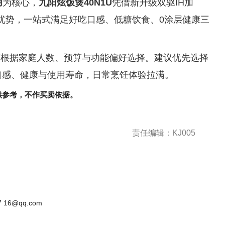
用
为核心，
九阳炫饭煲40N1U
凭借新升级双驱IH加
心优势，一站式满足好吃口感、低糖饮食、0涂层健康三
可根据家庭人数、预算与功能偏好选择。建议优先选择
口感、健康与使用寿命，日常烹饪体验拉满。
供参考，不作买卖依据。
责任编辑：KJ005
 16@qq.com