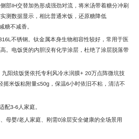
和侧部IH交替加热形成强劲对流，将米汤带着糖分冲刷
。实测数据显示，相比普通米饭，还原糖降低
做到减糖不减香。
316L不锈钢。钛金属本身生物相容性较好，常用于医
性高。电饭煲的内胆没有化学涂层，杜绝了涂层脱落带
：
九阳炫饭煲依托专利风冷水润膜+ 20万点阵微坑技
轻摇米饭粘附量≤50g，保温6小时依旧不粘，清洁不
适配3-6人家庭。
群、母婴/老人家庭、刚需0涂层安全健康的全场景用