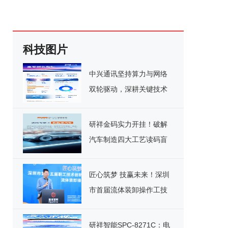
科技图片
中兴通讯坚持算力与网络
双轮驱动，深耕关键技术
实现千亿营收
研祥金码实力开挂！破解
汽车制造四大工艺读码盲
区
匠心筑梦 技赢未来！深圳
市首届流体装卸操作工技
能竞赛决赛圆满落幕
研祥智能SPC-8271C：电