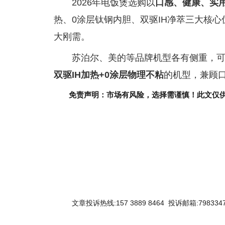
2026年电饭煲选购以
口感、健康、实
热、0涂层钛钢内胆、双驱IH净萃三大核
大刚需。
苏泊尔、美的等品牌机型各有侧重，
双驱IH加热+0涂层物理不粘
的机型，兼顾
免责声明：市场有风险，选择需谨慎！此文仅
关键词：
文章投诉热线:157 3889 8464 投诉邮箱:7983347