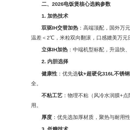
二、2026电饭煲核心选购参数
1. 加热技术
双驱IH交替加热
：高端顶配，国外万元
温差＜2℃，米粒双向翻滚，口感媲美万元日
立体IH加热
：中端机型标配，升温快
2. 内胆选择
健康性
：优先选
钛+超硬化316L不锈
全。
不粘工艺
：物理不粘（风冷水润膜+点
用。
厚度
：优先选加厚材质，聚热与耐用
3. 低糖技术