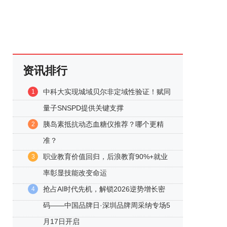
资讯排行
中科大实现城域贝尔非定域性验证！赋同
1
量子SNSPD提供关键支撑
胰岛素抵抗动态血糖仪推荐？哪个更精
2
准？
职业教育价值回归，后浪教育90%+就业
3
率彰显技能改变命运
抢占AI时代先机，解锁2026逆势增长密
4
码——中国品牌日·深圳品牌周采纳专场5
月17日开启