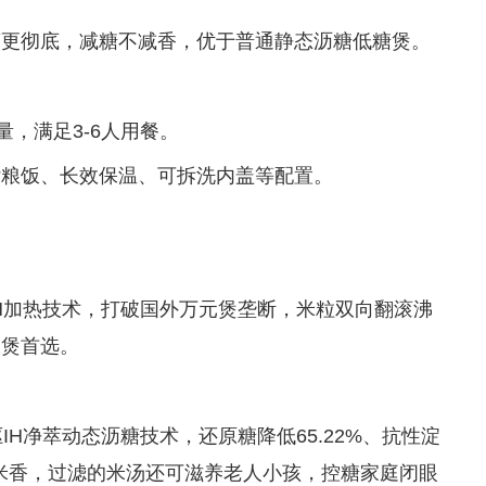
离更彻底，减糖不减香，优于普通静态沥糖低糖煲。
量，满足3-6人用餐。
杂粮饭、长效保温、可拆洗内盖等配置。
H加热技术，打破国外万元煲垄断，米粒双向翻滚沸
饭煲首选。
IH净萃动态沥糖技术，还原糖降低65.22%、抗性淀
减米香，过滤的米汤还可滋养老人小孩，控糖家庭闭眼