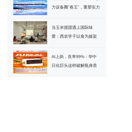
力设备圈“卷王”，重塑实力
标杆！
当玉米搅团遇上国际味
蕾：西农学子以食为媒架
起文化桥
AI上岗，良率99%：华中
日化巨头这样破解瓶身质
检困局