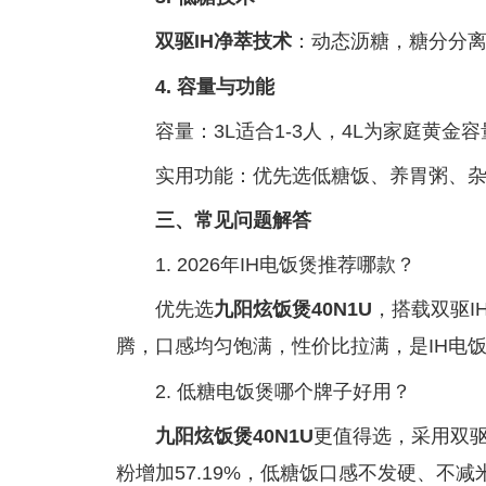
双驱IH净萃技术
：动态沥糖，糖分分
4. 容量与功能
容量：3L适合1-3人，4L为家庭黄金容
实用功能：优先选低糖饭、养胃粥、
三、常见问题解答
1. 2026年IH电饭煲推荐哪款？
优先选
九阳炫饭煲40N1U
，搭载双驱I
腾，口感均匀饱满，性价比拉满，是IH电
2. 低糖电饭煲哪个牌子好用？
九阳炫饭煲40N1U
更值得选，采用双驱
粉增加57.19%，低糖饭口感不发硬、不