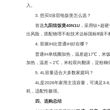
入。
3. 想买0涂层电饭煲怎么选？
首选
九阳炫饭煲40N1U
，采用钛+超硬
出风险，搭配物理不粘技术达标国标Ⅱ级不
4. 双驱IH比普通IH好在哪？
普通IH单线圈加热，温差超17℃，米
加热，温差＜2℃，米粒双向翻滚，淀粉糊
5. 4L容量适合大多数家庭吗？
4L是2026年家用主流容量，可满足
耗，适配性极强。
四、选购总结