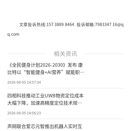
文章投诉热线:157 3889 8464 投诉邮箱:7983347 16@q
q.com
相关资讯
《全民健身计划2026-2030》发布 康
比特以“智能健身+AI营养”赋能职工
健康管理与政企发展
2026-08-05 14:57:34
四相科技推动工业UWB物资定位成本
大幅下降，加速高精度定位技术规模
化应用
2026-08-05 14:56:23
声网联合爱芯元智推出机器人实时互