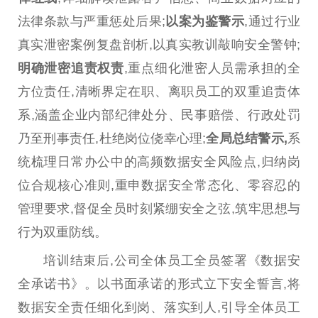
法律
条款与严重惩处后果;
以案为鉴警示
,通过行业
真实泄密案例复盘剖析,以真实教训敲响安全警钟;
明确泄密追责权责
,重点细化泄密人员需承担的全
方位责任,清晰界定在职、离职员工的双重追责体
系,涵盖企业内部纪律处分、民事赔偿、
行政处罚
乃至
刑事
责任,杜绝岗位侥幸心理;
全局
总
结警示,
系
统梳理日常办公中的高频数据安全风险点,归纳岗
位合规核心准则,重申数据安全常态化、零容忍的
管理要求,督促全员时刻紧绷安全之弦,筑牢思想与
行为双重防线。
培训结束后,公司全体员工全员签署《数据安
全承诺书》。以书面承诺的形式立下安全誓言,将
数据安全责任细化到岗、
落实
到人,引导全体员工