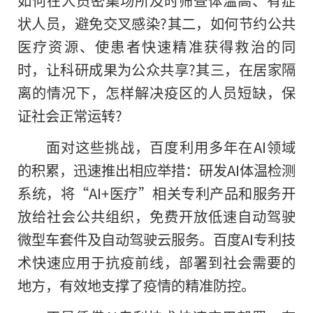
如何在人员密集场所及时筛查体温高、有症
状人员，避免交叉感染?其二，如何节约公共
医疗资源、使患者快速精准获得救治的同
时，让科研成果为公众共享?其三，在居家隔
离的情况下，怎样解决疫区的人员短缺，保
证社会正常运转?
面对这些挑战，百度利用多年在AI领域
的积累，迅速推出相应举措：研发AI体温检测
系统，将“AI+医疗”相关专利产品和服务开
放给社会公共组织，免费开放低速自动驾驶
微型车套件及自动驾驶云服务。百度AI专利技
术快速应用于抗疫前线，部署到社会需要的
地方，有效地支撑了疫情的精准防控。