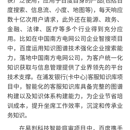
度搜索、信息流、小度、地图等)，每天响应
数十亿次用户请求，此外还在能源、政务、
金融、法律、医疗等多个行业得到充分应
用。比如在中国南方电网公司企业智搜项目
中，百度运用知识图谱技术强化企业搜索能
力，落地中国南方电网公司，为客户统一化
知识获取与信息管理提供了业界领先的平台
技术支撑。在浦发银行(卡中心)客服知识库项
目中，智能化的客服知识库具备完整的图谱
构建以及知识体系构建能力，为企业节省培
训成本，提升坐席工作效率，沉淀和传承业
务知识。
在易判科技智能庭审项目中，百度携手