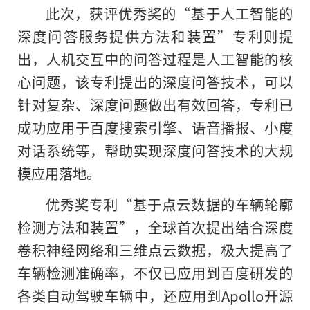
此次，获评优秀奖的“基于人工智能的
深度问答服务提供方法和装置”专利则提
出，人机交互中的问答过程是人工智能的核
心问题，该专利提出
的
深度问答技术，可以
针对复杂、深度问题做出有效回答，专利已
成功应用于百度搜索引擎、语音播报、小度
对话系统等，帮助实现深度问答技术的大规
模应用落地。
优秀奖专利“基于点云数据的车辆轮廓
检测方法和装置”，全球首次提出结合深度
卷积神经网络和三维点云数据，极大提高了
车辆检测准确率，不仅已应用到百度研发的
各类自动驾驶车辆中，还应用到Apollo开源