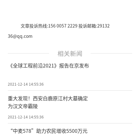
文章投诉热线:156 0057 2229 投诉邮箱:29132
36@qq.com
相关新闻
《全球工程前沿2021》报告在京发布
2021-12-14 14:55:36
重大发现！西安白鹿原江村大墓确定
为汉文帝霸陵
2021-12-14 14:55:36
“中麦578”助力农民增收5500万元