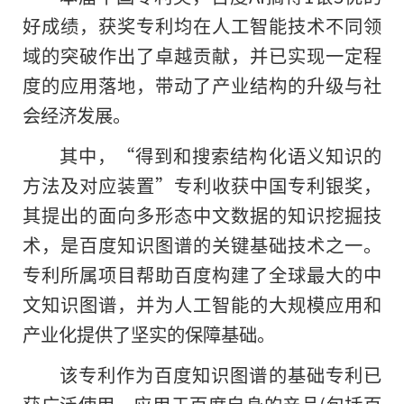
好成绩，获奖专利均在人工智能技术不同领
域的突破作出了卓越贡献，并已实现一定程
度的应用落地，带动了产业结构的升级与社
会经济发展。
其中，“得到和搜索结构化语义知识的
方法及对应装置”专利收获中国专利银奖，
其提出的面向多形态中文数据的知识挖掘技
术，是百度知识图谱的关键基础技术之一。
专利所属项目帮助百度构建了全球最大的中
文知识图谱，并为人工智能的大规模应用和
产业化提供了坚实的保障基础。
该专利作为百度知识图谱的基础专利已
获广泛使用，应用于百度自身的产品(包括百