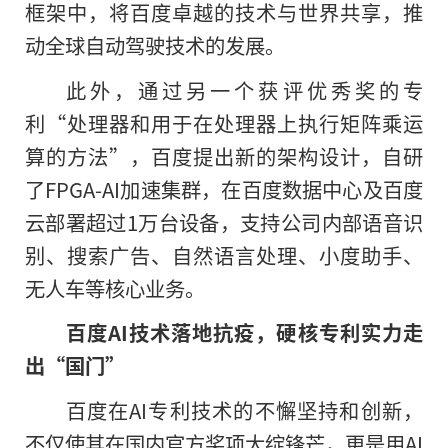
框架中，将百度卓越的技术与世界共享，推
动全球自动驾驶技术的发展。
此外，通过另一个获评优秀奖的专
利“处理器和用于在处理器上执行矩阵乘运
算的方法”，百度提出新的架构设计，自研
了FPGA-AI加速集群，在百度数据中心及百度
云部署超过1万台设备，支持公司内部语音识
别、搜索广告、自然语言处理、小度助手、
无人车等核心业务。
百度AI技术落地抗疫，硬核专利实力走
出“国门”
百度在AI专利技术的不懈坚持和创新，
不仅使其在国内官方奖项大绽锋芒，更是用AI