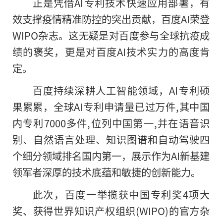
正是凭借AI专利技术快速应用部署，有
效支撑疫情精准防控的突出贡献，百度AI荣登
WIPO杂志。这无疑是对百度参与全球抗疫成
绩的褒奖，更是对百度AI技术实力的高度肯
定。
百度持续深耕人工智能领域，AI专利硕
果累累，全球AI专利申请量已过万件,其中国
内专利7000多件,位列中国第一,并在语音识
别、自然语言处理、知识图谱和自动驾驶四
个细分领域排名国内第一，展示作为AI新基建
领军者深厚的技术底蕴和敏捷的创新能力。
此次，百度一举揽获中国专利奖4项大
奖、获得世界知识产权组织(WIPO)的官方杂