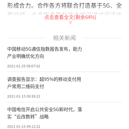
形成合力。合作各方将联合打造基于5G、全
景视频、全息影像等新技术
的
沉浸式阅读体
点击查看全文(剩余
64
%)
验，以科技创新、文化创新和产业创新引领
公共阅读新风尚。
相关新闻
签约仪式现场设立了5G新阅读体验区，
中国移动5G通信指数报告发布，助力
嘉宾现场体验了全景展厅。据介绍，国家图
产业明确优化方向
书馆5G新阅读体验中心将在年内落成。未
2021-01-25 09:07:02
来，读者走进国图全景展厅，可以置身三面
调查报告显示：超95%的移动支付用
超高清大屏环绕的全景空间，感受纸本漫画
户常用二维码支付
书转瞬成为全景视频、“云逛”全景图书
2021-01-15 09:39:23
馆、“云鉴”镇馆之宝。
中国电信开启公共安全5G新时代，落
(记者：张贺)
实“云改数转”战略
2021-01-15 09:12:22