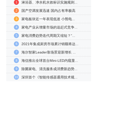
淋浴器、净水机水效标识实施规则...
1
国产空调发展迅速 国内占有率极高
2
家电板块近一年表现低迷 小熊电...
3
家电产业从增量市场的追赶式竞争...
4
家电消费趋势迭代周期又缩短？“...
5
2021年集成厨房市场累计销额将达...
6
海尔智家Leader靠场景迎新增长 ...
7
海信推出全球首台Mini-LED内窥显...
8
除菌家电、清洗服务成消费新趋势...
9
深圳首个《智能传感器通用技术规...
10