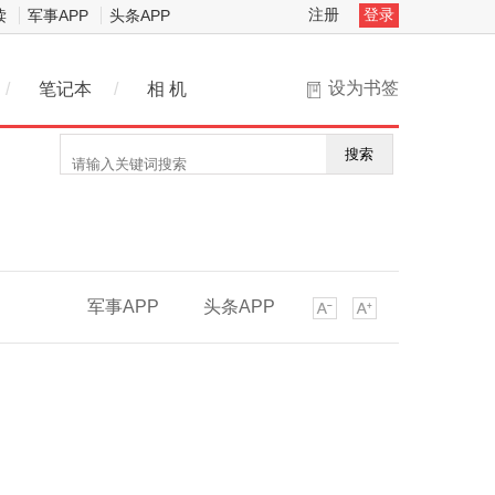
注册
登录
读
军事APP
头条APP
设为书签
/
笔记本
/
相 机
搜索
军事APP
头条APP