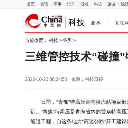
首页
资讯
军事
汽车
游戏
科技
旅游
经
科技
业 界
/
互联
当前位置：
科技
>
业界
>
三维管控技术“碰撞”
2020-10-20 08:34:53
来源：科技日报
日前，“青豫”特高压青南换流站项目
训。“青豫”特高压是青海省内的首条特高
通道工程，自这条电力“高速公路”开工建