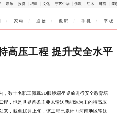
济
娱乐
投资
培训
文化
守艺中华
佛教
红木
韩流
简
网
/
家 电
/
通 信
/
数 码
/
手 机
/
平 板
特高压工程 提升安全水平
部内，数十名职工佩戴3D眼镜端坐桌前进行安全教育培
压工程，也是世界首条主要以输送新能源为主的特高压
设以来，截至10月上旬，该工程已累计向河南地区输送