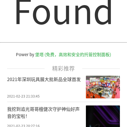
Found
物可能对宇航员构成健康风险。此外，某些
微生物对于太空探索可能是无价
的
，它们未
来或可帮助人类独立于地球生产粮食和物资
供应，这对远离地球的人类至关重要。”
去年，NASA更新了相关政策，进一步承
Power by
堡塔 (免费，高效和安全的托管控制面板)
诺防止月球和火星受到人类污染。NASA希望
确保不会在不知不觉中将地球上的生物或其
精彩推荐
他污染物带到其他世界，因为这可能会损害
2021年深圳玩具展大批新品全球首发
寻找外星生命的机会。此外，将它们从其他
世界带回地球也可能对人类的环境产生负面
2021-02-23 21:33:45
影响。研究人员解释说，最新的实验是一种
我挖到追光哥哥檀健次守护神仙好声
非常重要的方式，可以帮助探索太空旅行对
音的宝啦！
微生物生命的所有影响，以及如何将这些知
2021-02-23 20:27:16