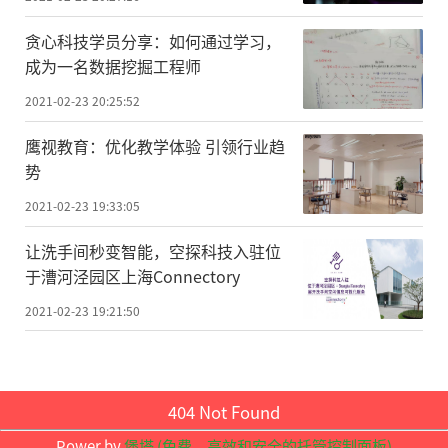
识用于惊人的太空发现。
贪心科技学员分享：如何通过学习，
总编辑圈点
成为一名数据挖掘工程师
2021-02-23 20:25:52
生命是人类在其他星球苦苦寻找的东
西。这次，科研人员的实验提醒，或许人类
鹰视教育：优化教学体验 引领行业趋
势
的探索会把某种形式的生命散播到别处。本
文所述的研究指出，部分被运送到平流层的
2021-02-23 19:33:05
黑曲霉菌样品，返回地球后，还能存活。那
让洗手间秒变智能，空探科技入驻位
么，假如人类真的踏足遥远星球比如火星，
于漕河泾园区上海Connectory
与人类共生的微生物会怎样?它们能在那些星
2021-02-23 19:21:50
球生长繁衍吗?经受过其他星球环境考验的微
生物再回到地球，会发生不一样的变化吗?过
去，我们研究太空种子;现在，我们也需要将
404 Not Found
目光投向被人类带去太空的微生物。(记者 冯
Power by
堡塔 (免费，高效和安全的托管控制面板)