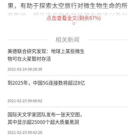
果，有助于探索太空旅行对微生物生命的所
有影响，揭示这些微生物的潜在用途以及对
点击查看全文(剩余
87
%)
太空旅行的威胁。
火星表面环境的许多关键特征无法在地
相关新闻
球表面找到或轻易复制。NASA和德国航空航
美德联合研究发现：地球上某些微生
天中心于2019年向平流层发射了几种真菌和
物可在火星暂时存活
细菌生物。平流层是位于臭氧层上方的地球
2021-02-24 08:28:38
大气层的第二主要层，其条件与红色星球极
到2025年，中国5G连接数将超过8亿
为相似，是向其发送样品以确定微生物是否
能在火星上生存的理想场所。
2021-02-23 09:49:02
研究人员将黑曲霉菌、沙棘盐霉菌、金
国际天文学家团队发布一张天空图，
黄色葡萄球菌等真菌孢子放置于铝制容器
其中显示超25000个超大质量黑洞
中。容器内有两个样品层，最下面的一层被
2021-02-23 09:42:26