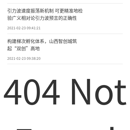
屏蔽以防辐射。研究人员利用气球将容器运
引力波速度振荡新机制 可更精准地检
送到平流层，样品在平流层经受了类似火星
验广义相对论引力波预言的正确性
的条件，暴露于紫外线辐射的强度是造成晒
2021-02-23 09:41:21
伤的千倍水平。
构建梯次孵化体系，山西智创城筑
研究表明，即使暴露在非常高的紫外线
起“双创”高地
辐射下，某些微生物特别是黑曲霉菌的孢子
2021-02-23 09:38:20
也能幸免于难。确切地说，这种微生物只能
404 Not
暂时存在于火星表面，但研究人员发现，孢
子返回地面后可以复活。
黑曲霉菌幸存下来对太空旅行意味着什
么呢?研究人员表示，“随着载人火星飞行任
务的到来，我们需要知道与人类相关的微生
物将如何在红色星球上生存，因为某些微生