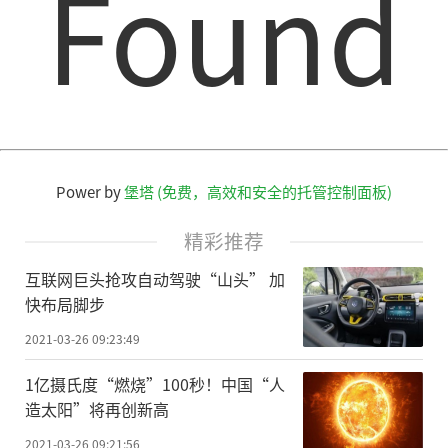
Found
克尔说，“Drive Pilot将大部分时间用于处
理极端情况，有些特殊情况则需要驾驶员加
以控制。”目前， Drive Pilot最高只能以60
千米的时速运行，不过在法律框架允许的情
况下可以达到更高的速度。
显然，相比互联网企业的激进，奔驰正
Power by
堡塔 (免费，高效和安全的托管控制面板)
在以循序渐进的方法开发自动驾驶新技术，
精彩推荐
并用工程师取代消费者来验证相关成果。
互联网巨头抢攻自动驾驶“山头” 加
“我们不希望客户盲目信任自动驾驶系
快布局脚步
统，而是希望他们对汽车有知情权，客户需
2021-03-26 09:23:49
要确切地知道汽车能做什么和不能做什
1亿摄氏度“燃烧”100秒！中国“人
么。”奔驰发言人表示，“最糟糕的情况
造太阳”将再创新高
是，如果汽车陷入复杂的驾驶局面，汽车是
2021-03-26 09:21:56